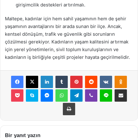
girişimcilik destekleri artırılmalı.
Maltepe, kadınlar için hem sahil yaşamının hem de şehir
yaşamının avantajlarını bir arada sunan bir ilçe. Ancak,
kentsel dönüşüm, trafik ve güvenlik gibi sorunların
çözülmesi gerekiyor. Kadınların yaşam kalitesini artırmak
için yerel yönetimlerin, sivil toplum kuruluşlarının ve
kadınların iş birliğiyle çeşitli projeler hayata geçirilmelidir.
Facebook
X
LinkedIn
Tumblr
Pinterest
Reddit
VKontakte
Odnok
Pocket
Skype
Messenger
WhatsApp
Telegram
Viber
Line
E-Posta ile payla
Yazdır
Bir yanıt yazın