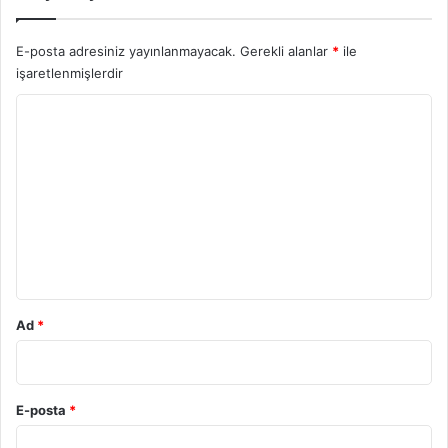
E-posta adresiniz yayınlanmayacak.
Gerekli alanlar
*
ile
işaretlenmişlerdir
Y
o
r
u
m
*
Ad
*
E-posta
*