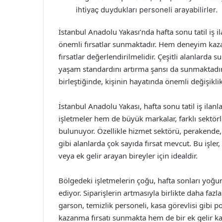
ihtiyaç duydukları personeli arayabilirler.
İstanbul Anadolu Yakası’nda hafta sonu tatil iş i
önemli fırsatlar sunmaktadır. Hem deneyim kaz
fırsatlar değerlendirilmelidir. Çeşitli alanlarda s
yaşam standardını artırma şansı da sunmaktadır.
birleştiğinde, kişinin hayatında önemli değişiklikl
İstanbul Anadolu Yakası, hafta sonu tatil iş ilan
işletmeler hem de büyük markalar, farklı sektör
bulunuyor. Özellikle hizmet sektörü, perakende, 
gibi alanlarda çok sayıda fırsat mevcut. Bu işler
veya ek gelir arayan bireyler için idealdir.
Bölgedeki işletmelerin çoğu, hafta sonları yoğun
ediyor. Siparişlerin artmasıyla birlikte daha fa
garson, temizlik personeli, kasa görevlisi gibi p
kazanma fırsatı sunmakta hem de bir ek gelir k