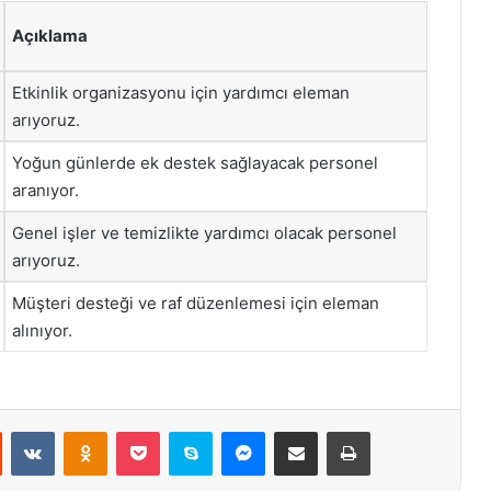
Açıklama
Etkinlik organizasyonu için yardımcı eleman
arıyoruz.
Yoğun günlerde ek destek sağlayacak personel
aranıyor.
Genel işler ve temizlikte yardımcı olacak personel
arıyoruz.
Müşteri desteği ve raf düzenlemesi için eleman
alınıyor.
st
Reddit
VKontakte
Odnoklassniki
Pocket
Skype
Messenger
E-Posta ile paylaş
Yazdır