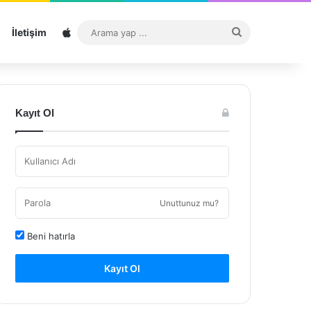
Sitemap
Arama
İletişim
yap
...
Kayıt Ol
Unuttunuz mu?
Beni hatırla
Kayıt Ol