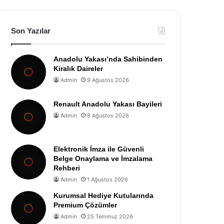
Son Yazılar
Anadolu Yakası’nda Sahibinden
Kiralık Daireler
Admin
9 Ağustos 2026
Renault Anadolu Yakası Bayileri
Admin
8 Ağustos 2026
Elektronik İmza ile Güvenli
Belge Onaylama ve İmzalama
Rehberi
Admin
1 Ağustos 2026
Kurumsal Hediye Kutularında
Premium Çözümler
Admin
25 Temmuz 2026