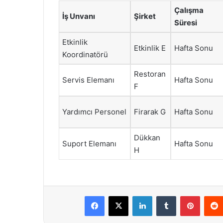
Çalışma
İş Unvanı
Şirket
Süresi
Etkinlik
Etkinlik E
Hafta Sonu
Koordinatörü
Restoran
Servis Elemanı
Hafta Sonu
F
Yardımcı Personel
Firarak G
Hafta Sonu
Dükkan
Suport Elemanı
Hafta Sonu
H
Facebook
X
LinkedIn
Tumblr
Pintere