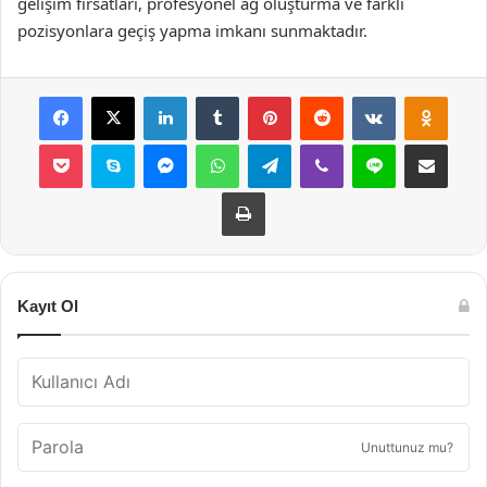
gelişim fırsatları, profesyonel ağ oluşturma ve farklı
pozisyonlara geçiş yapma imkanı sunmaktadır.
Facebook
X
LinkedIn
Tumblr
Pinterest
Reddit
VKontakte
Odnok
Pocket
Skype
Messenger
WhatsApp
Telegram
Viber
Line
E-Posta ile payla
Yazdır
Kayıt Ol
Unuttunuz mu?