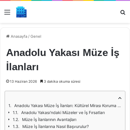
Menü
Ar
Anasayfa
/
Genel
Anadolu Yakası Müze İş
İlanları
13 Haziran 2026
3 dakika okuma süresi
Anadolu Yakası Müze İş İlanları: Kültürel Mirası Koruma ve Geliştirme Fırsatları
Anadolu Yakası'ndaki Müzeler ve İş Fırsatları
Müze İş İlanlarının Avantajları
Müze İş İlanlarına Nasıl Başvurulur?