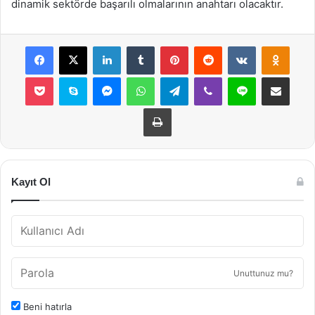
dinamik sektörde başarılı olmalarının anahtarı olacaktır.
Facebook
X
LinkedIn
Tumblr
Pinterest
Reddit
VKontakte
Odnok
Pocket
Skype
Messenger
WhatsApp
Telegram
Viber
Line
E-Posta ile payla
Yazdır
Kayıt Ol
Unuttunuz mu?
Beni hatırla