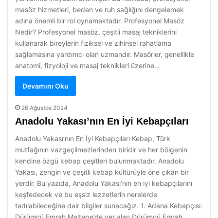
masöz hizmetleri, beden ve ruh sağlığını dengelemek
adına önemli bir rol oynamaktadır. Profesyonel Masöz
Nedir? Profesyonel masöz, çeşitli masaj tekniklerini
kullanarak bireylerin fiziksel ve zihinsel rahatlama
sağlamasına yardımcı olan uzmandır. Masörler, genellikle
anatomi, fizyoloji ve masaj teknikleri üzerine…
Devamını Oku
26 Ağustos 2024
Anadolu Yakası’nın En İyi Kebapçıları
Anadolu Yakası’nın En İyi Kebapçıları Kebap, Türk
mutfağının vazgeçilmezlerinden biridir ve her bölgenin
kendine özgü kebap çeşitleri bulunmaktadır. Anadolu
Yakası, zengin ve çeşitli kebap kültürüyle öne çıkan bir
yerdir. Bu yazıda, Anadolu Yakası’nın en iyi kebapçılarını
keşfedecek ve bu eşsiz lezzetlerin nerelerde
tadılabileceğine dair bilgiler sunacağız. 1. Adana Kebapçısı:
Dürümcü Emrah Maltepe’de yer alan Dürümcü Emrah,