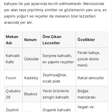
bahçesi ile yaz aylarında tercih edilmektedir. Menüsünde
yer alan taze pişirilmiş simitler ve gözlemenin yanı sıra, ev
yapımı yoğurt ve reçeller de mekanın özel lezzetleri
arasında yer alır.
Mekan
Öne Çıkan
Konum
Özellikler
Adı
Lezzetler
Ferah bahçe,
Kahvaltı
Serpme kahvaltı,
Üsküdar
çocuk dostu
Kafe
ev yapımı reçeller
menü
Zeytinyağlılar,
Fıccın
Kadıköy
Rahat atmosfer
sıcak pide
Çubuklu
Yerel ürünlerle
Boğaz
Beykoz
29
zengin kahvaltı
manzarası
Vegan ve
Zeytinli
Organik kahvaltı