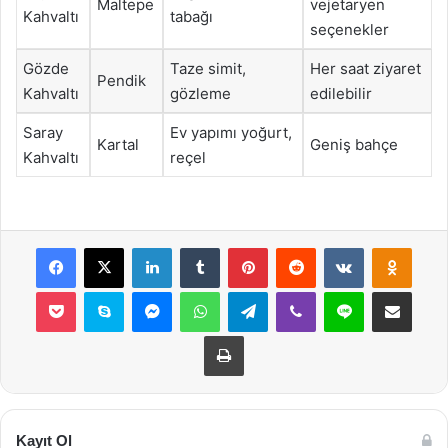
Maltepe
vejetaryen
Kahvaltı
tabağı
seçenekler
Gözde
Taze simit,
Her saat ziyaret
Pendik
Kahvaltı
gözleme
edilebilir
Saray
Ev yapımı yoğurt,
Kartal
Geniş bahçe
Kahvaltı
reçel
Facebook
X
LinkedIn
Tumblr
Pinterest
Reddit
VKontakte
Odnok
Pocket
Skype
Messenger
WhatsApp
Telegram
Viber
Line
E-Posta ile payla
Yazdır
Kayıt Ol