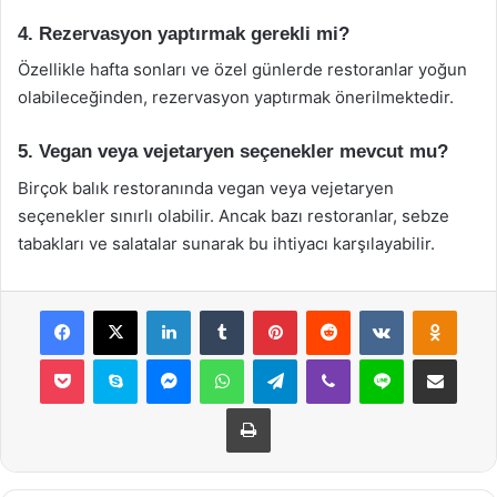
4. Rezervasyon yaptırmak gerekli mi?
Özellikle hafta sonları ve özel günlerde restoranlar yoğun
olabileceğinden, rezervasyon yaptırmak önerilmektedir.
5. Vegan veya vejetaryen seçenekler mevcut mu?
Birçok balık restoranında vegan veya vejetaryen
seçenekler sınırlı olabilir. Ancak bazı restoranlar, sebze
tabakları ve salatalar sunarak bu ihtiyacı karşılayabilir.
Facebook
X
LinkedIn
Tumblr
Pinterest
Reddit
VKontakte
Odnok
Pocket
Skype
Messenger
WhatsApp
Telegram
Viber
Line
E-Posta ile payla
Yazdır