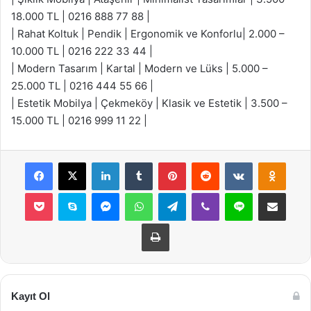
18.000 TL | 0216 888 77 88 |
| Rahat Koltuk | Pendik | Ergonomik ve Konforlu| 2.000 –
10.000 TL | 0216 222 33 44 |
| Modern Tasarım | Kartal | Modern ve Lüks | 5.000 –
25.000 TL | 0216 444 55 66 |
| Estetik Mobilya | Çekmeköy | Klasik ve Estetik | 3.500 –
15.000 TL | 0216 999 11 22 |
Facebook
X
LinkedIn
Tumblr
Pinterest
Reddit
VKontakte
Odnok
Pocket
Skype
Messenger
WhatsApp
Telegram
Viber
Line
E-Posta ile payla
Yazdır
Kayıt Ol