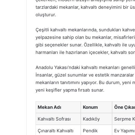
tarzlardaki mekanlar, kahvaltı deneyimini bir ü
oluşturur.
Çeşitli kahvaltı mekanlarında, sundukları kahve
yelpazesine sahip olan bu mekanlar, misafirler
gibi seçenekler sunar. Özellikle, kahvaltı ile uy
harmanları ile hazırlanan içecekler, kahvaltı son
Anadolu Yakası’ndaki kahvaltı mekanları genel
İnsanlar, güzel sunumlar ve estetik manzaralar e
mekanların tanıtımını yapıyor. Bu durum, yeni me
yeni keşifler yapma fırsatı sunar.
Mekan Adı
Konum
Öne Çıka
Kahvaltı Sofrası
Kadıköy
Serpme K
Çınaraltı Kahvaltı
Pendik
Ev Yapımı