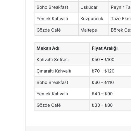
Boho Breakfast
Üsküdar
Peynir Ta
Yemek Kahvaltı
Kuzguncuk
Taze Ekm
Gözde Café
Maltepe
Börek Çeş
Mekan Adı
Fiyat Aralığı
Kahvaltı Sofrası
₺50 – ₺100
Çınaraltı Kahvaltı
₺70 – ₺120
Boho Breakfast
₺60 – ₺110
Yemek Kahvaltı
₺40 – ₺90
Gözde Café
₺30 – ₺80