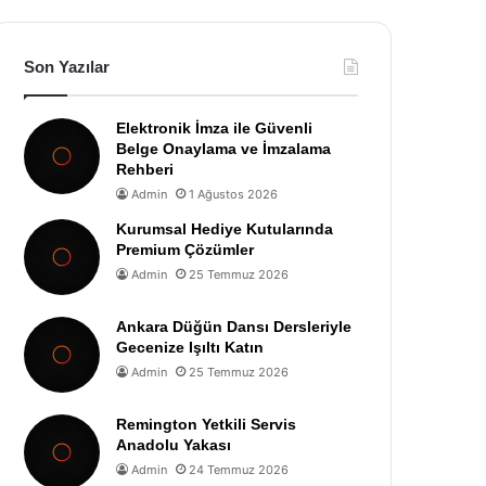
Son Yazılar
Elektronik İmza ile Güvenli
Belge Onaylama ve İmzalama
Rehberi
Admin
1 Ağustos 2026
Kurumsal Hediye Kutularında
Premium Çözümler
Admin
25 Temmuz 2026
Ankara Düğün Dansı Dersleriyle
Gecenize Işıltı Katın
Admin
25 Temmuz 2026
Remington Yetkili Servis
Anadolu Yakası
Admin
24 Temmuz 2026