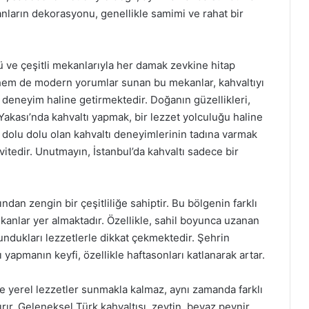
nların dekorasyonu, genellikle samimi ve rahat bir
ü ve çeşitli mekanlarıyla her damak zevkine hitap
 hem de modern yorumlar sunan bu mekanlar, kahvaltıyı
 deneyim haline getirmektedir. Doğanın güzellikleri,
 Yakası’nda kahvaltı yapmak, bir lezzet yolculuğu haline
 dolu dolu olan kahvaltı deneyimlerinin tadına varmak
itedir. Unutmayın, İstanbul’da kahvaltı sadece bir
ndan zengin bir çeşitliliğe sahiptir. Bu bölgenin farklı
anlar yer almaktadır. Özellikle, sahil boyunca uzanan
ndukları lezzetlerle dikkat çekmektedir. Şehrin
 yapmanın keyfi, özellikle haftasonları katlanarak artar.
e yerel lezzetler sunmakla kalmaz, aynı zamanda farklı
ırır. Geleneksel Türk kahvaltısı, zeytin, beyaz peynir,