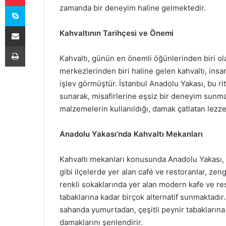
Skype
zamanda bir deneyim haline gelmektedir.
E-Posta ile paylaş
Kahvaltının Tarihçesi ve Önemi
Yazdır
Kahvaltı, günün en önemli öğünlerinden biri ola
merkezlerinden biri haline gelen kahvaltı, insan
işlev görmüştür. İstanbul Anadolu Yakası, bu r
sunarak, misafirlerine eşsiz bir deneyim sunmak
malzemelerin kullanıldığı, damak çatlatan lezze
Anadolu Yakası’nda Kahvaltı Mekanları
Kahvaltı mekanları konusunda Anadolu Yakası, 
gibi ilçelerde yer alan café ve restoranlar, zen
renkli sokaklarında yer alan modern kafe ve res
tabaklarına kadar birçok alternatif sunmaktad
sahanda yumurtadan, çeşitli peynir tabaklarına 
damaklarını şenlendirir.