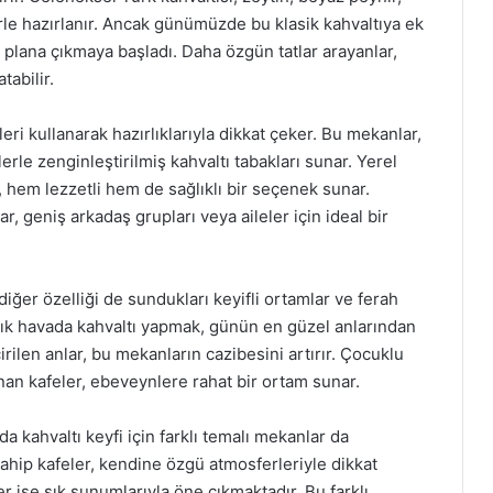
rle hazırlanır. Ancak günümüzde bu klasik kahvaltıya ek
 ön plana çıkmaya başladı. Daha özgün tatlar arayanlar,
tabilir.
ri kullanarak hazırlıklarıyla dikkat çeker. Bu mekanlar,
le zenginleştirilmiş kahvaltı tabakları sunar. Yerel
r, hem lezzetli hem de sağlıklı bir seçenek sunar.
, geniş arkadaş grupları veya aileler için ideal bir
iğer özelliği de sundukları keyifli ortamlar ve ferah
açık havada kahvaltı yapmak, günün en güzel anlarından
irilen anlar, bu mekanların cazibesini artırır. Çocuklu
unan kafeler, ebeveynlere rahat bir ortam sunar.
da kahvaltı keyfi için farklı temalı mekanlar da
hip kafeler, kendine özgü atmosferleriyle dikkat
 ise şık sunumlarıyla öne çıkmaktadır. Bu farklı