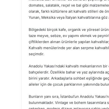
domates, salatalık, reçel ve bal gibi malzemele
olarak, farklı kültürlere ait kahvaltı stilleri de
Yunan, Meksika veya İtalyan kahvaltılarına göz a
Bölgedeki birçok kafe, organik ve yöresel ürünle
taze meyve, sebze, ev yapımı ekmek ve peynirler
çiftliklerden alınan ürünlerle yapılan kahvaltıla
Kahvaltı menülerinde yer alan serpme kahvaltılar
seçimdir.
Anadolu Yakası’ndaki kahvaltı mekanlarının bir d
bahçelerdir. Özellikle bahar ve yaz aylarında 
birini yaratır. Arkadaşlarla sohbet eşliğinde geç
aileler için de çocuk parklarının yakınında bul
Bunların yanı sıra, İstanbul’un Anadolu Yakası’n
bulunmaktadır. Vintage ve bohem tasarımlara sa
çekerken, modern dizayn anlayışına sahip yerler