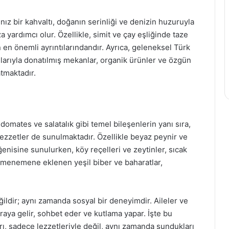
ız bir kahvaltı, doğanın serinliği ve denizin huzuruyla
yardımcı olur. Özellikle, simit ve çay eşliğinde taze
en önemli ayrıntılarındandır. Ayrıca, geleneksel Türk
tılarıyla donatılmış mekanlar, organik ürünler ve özgün
atmaktadır.
domates ve salatalık gibi temel bileşenlerin yanı sıra,
ezzetler de sunulmaktadır. Özellikle beyaz peynir ve
eğenisine sunulurken, köy reçelleri ve zeytinler, sıcak
a, menemene eklenen yeşil biber ve baharatlar,
eğildir; aynı zamanda sosyal bir deneyimdir. Aileler ve
araya gelir, sohbet eder ve kutlama yapar. İşte bu
ı, sadece lezzetleriyle değil, aynı zamanda sundukları