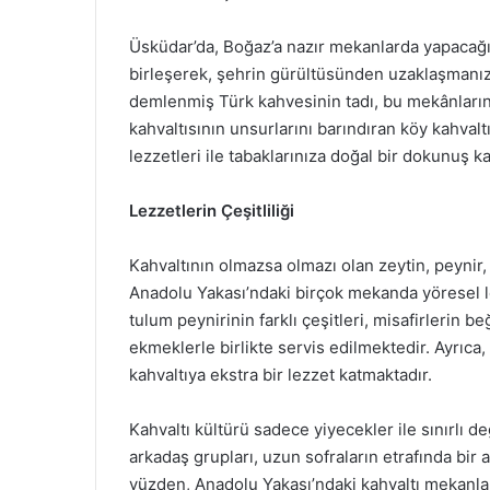
Üsküdar’da, Boğaz’a nazır mekanlarda yapacağın
birleşerek, şehrin gürültüsünden uzaklaşmanıza 
demlenmiş Türk kahvesinin tadı, bu mekânların 
kahvaltısının unsurlarını barındıran köy kahval
lezzetleri ile tabaklarınıza doğal bir dokunuş k
Lezzetlerin Çeşitliliği
Kahvaltının olmazsa olmazı olan zeytin, peynir, 
Anadolu Yakası’ndaki birçok mekanda yöresel l
tulum peynirinin farklı çeşitleri, misafirlerin b
ekmeklerle birlikte servis edilmektedir. Ayrıc
kahvaltıya ekstra bir lezzet katmaktadır.
Kahvaltı kültürü sadece yiyecekler ile sınırlı d
arkadaş grupları, uzun sofraların etrafında bir 
yüzden, Anadolu Yakası’ndaki kahvaltı mekanlar