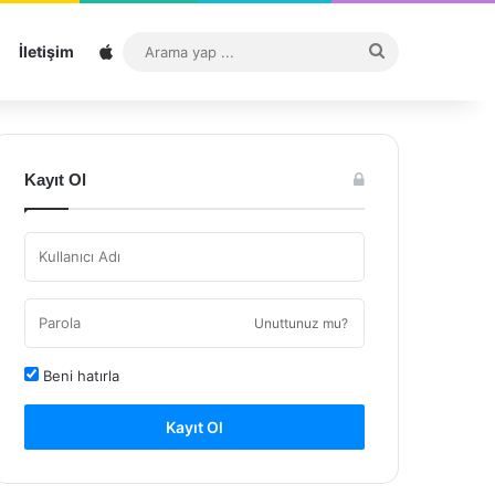
Sitemap
Arama
İletişim
yap
...
Kayıt Ol
Unuttunuz mu?
Beni hatırla
Kayıt Ol