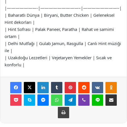
|
|———————-|—————————–|————————–|
| Baharatlı Dünya | Biryani, Butter Chicken | Geleneksel
Hint dekorları |
| Hint Sofrası | Palak Paneer, Paratha | Rahat ve samimi
ortam |
| Delhi Mutfağı | Gulab Jamun, Rasgulla | Canlı Hint müziği
ile |
| Uzakdoğu Lezzetleri | Vejetaryen Yemekler | Sıcak ve
konforlu |
Facebook
X
LinkedIn
Tumblr
Pinterest
Reddit
VKontakte
Odnok
Pocket
Skype
Messenger
WhatsApp
Telegram
Viber
Line
E-Posta ile payla
Yazdır