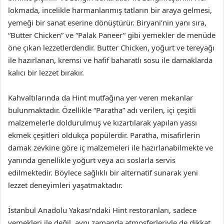
lokmada, incelikle harmanlanmış tatların bir araya gelmesi,
yemeği bir sanat eserine dönüştürür. Biryani’nin yanı sıra,
“Butter Chicken” ve “Palak Paneer” gibi yemekler de menüde
öne çıkan lezzetlerdendir. Butter Chicken, yoğurt ve tereyağı
ile hazırlanan, kremsi ve hafif baharatlı sosu ile damaklarda
kalıcı bir lezzet bırakır.
Kahvaltılarında da Hint mutfağına yer veren mekanlar
bulunmaktadır. Özellikle “Paratha” adı verilen, içi çeşitli
malzemelerle doldurulmuş ve kızartılarak yapılan yassı
ekmek çeşitleri oldukça popülerdir. Paratha, misafirlerin
damak zevkine göre iç malzemeleri ile hazırlanabilmekte ve
yanında genellikle yoğurt veya acı soslarla servis
edilmektedir. Böylece sağlıklı bir alternatif sunarak yeni
lezzet deneyimleri yaşatmaktadır.
İstanbul Anadolu Yakası’ndaki Hint restoranları, sadece
yemekleri ile değil, aynı zamanda atmosferleriyle de dikkat