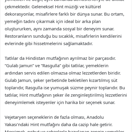
çekmektedir. Geleneksel Hint müziği ve kültürel
dekorasyonlar, misafirlere farklı bir dünya sunar. Bu ortam,
yemeğin tadını çıkarmak için ideal bir arka plan
oluştururken, aynı zamanda sosyal bir deneyim sunar.
Restoranların sunduğu bu sıcaklık, misafirlerin kendilerini
evlerinde gibi hissetmelerini sağlamaktadır.
Tatlılar da Hindistan mutfağının ayrılmaz bir parçasıdır.
“Gulab Jamun” ve “Rasgulla” gibi tatlılar, yemeklerin
ardından servis edilen olmazsa olmaz lezzetlerden biridir.
Gulab Jamun, şeker şerbetinde bekletilen kızartılmış süt
toplarıdır, Rasgulla ise yumuşak süzme peynir toplarıdır. Bu
tatlılar, Hint mutfağının şeker ile zenginleştirilmiş lezzetlerini
deneyimlemek isteyenler için harika bir seçenek sunar.
Vejetaryen seçeneklerin de fazla olması, Anadolu
Yakası’ndaki Hint mutfağını daha da cazip hale getirir.
Mercimek, nohut ve sebzelerle hazırlanan zengin yemekler,