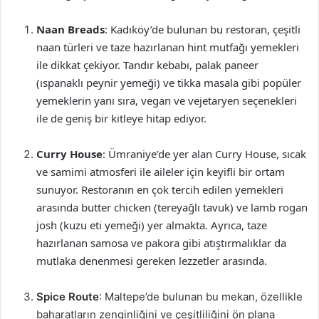
Naan Breads
: Kadıköy’de bulunan bu restoran, çeşitli
naan türleri ve taze hazırlanan hint mutfağı yemekleri
ile dikkat çekiyor. Tandır kebabı, palak paneer
(ıspanaklı peynir yemeği) ve tikka masala gibi popüler
yemeklerin yanı sıra, vegan ve vejetaryen seçenekleri
ile de geniş bir kitleye hitap ediyor.
Curry House
: Ümraniye’de yer alan Curry House, sıcak
ve samimi atmosferi ile aileler için keyifli bir ortam
sunuyor. Restoranın en çok tercih edilen yemekleri
arasında butter chicken (tereyağlı tavuk) ve lamb rogan
josh (kuzu eti yemeği) yer almakta. Ayrıca, taze
hazırlanan samosa ve pakora gibi atıştırmalıklar da
mutlaka denenmesi gereken lezzetler arasında.
Spice Route
: Maltepe’de bulunan bu mekan, özellikle
baharatların zenginliğini ve çeşitliliğini ön plana