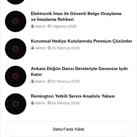
Elektronik İmza ile Güvenli Belge Onaylama
ve İmzalama Rehberi
Admin
1 Ağustos 2026
Kurumsal Hediye Kutularında Premium Çözümler
Admin
25 Temmuz 2026
Ankara Düğün Dansı Dersleriyle Gecenize Işıltı
Katın
Admin
25 Temmuz 2026
Remington Yetkili Servis Anadolu Yakası
Admin
24 Temmuz 2026
Daha Fazla Yükle