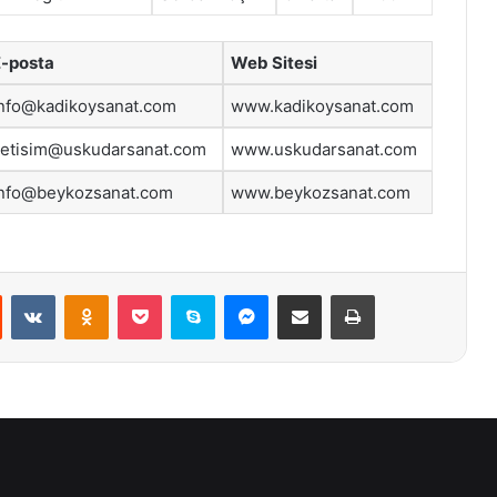
E-posta
Web Sitesi
nfo@kadikoysanat.com
www.kadikoysanat.com
letisim@uskudarsanat.com
www.uskudarsanat.com
info@beykozsanat.com
www.beykozsanat.com
st
Reddit
VKontakte
Odnoklassniki
Pocket
Skype
Messenger
E-Posta ile paylaş
Yazdır