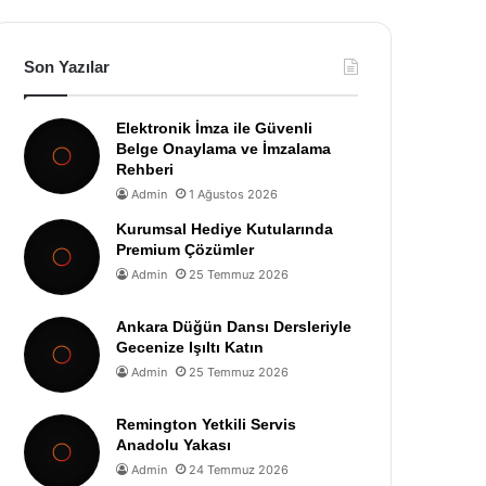
Son Yazılar
Elektronik İmza ile Güvenli
Belge Onaylama ve İmzalama
Rehberi
Admin
1 Ağustos 2026
Kurumsal Hediye Kutularında
Premium Çözümler
Admin
25 Temmuz 2026
Ankara Düğün Dansı Dersleriyle
Gecenize Işıltı Katın
Admin
25 Temmuz 2026
Remington Yetkili Servis
Anadolu Yakası
Admin
24 Temmuz 2026