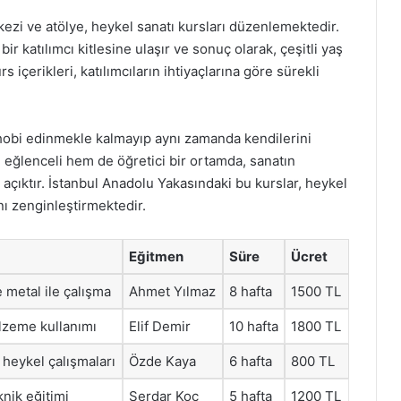
ezi ve atölye, heykel sanatı kursları düzenlemektedir.
r katılımcı kitlesine ulaşır ve sonuç olarak, çeşitli yaş
s içerikleri, katılımcıların ihtiyaçlarına göre sürekli
r hobi edinmekle kalmayıp aynı zamanda kendilerini
 eğlenceli hem de öğretici bir ortamda, sanatın
 açıktır. İstanbul Anadolu Yakasındaki bu kurslar, heykel
ını zenginleştirmektedir.
Eğitmen
Süre
Ücret
e metal ile çalışma
Ahmet Yılmaz
8 hafta
1500 TL
lzeme kullanımı
Elif Demir
10 hafta
1800 TL
 heykel çalışmaları
Özde Kaya
6 hafta
800 TL
nik eğitimi
Serdar Koç
5 hafta
1200 TL