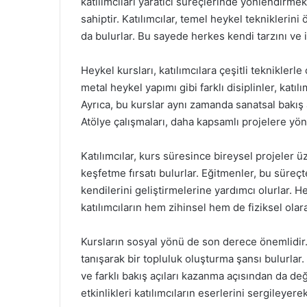
katılımcıları yaratıcı süreçlerinde yönlendirme
sahiptir. Katılımcılar, temel heykel tekniklerini
da bulurlar. Bu sayede herkes kendi tarzını ve if
Heykel kursları, katılımcılara çeşitli tekniklerle
metal heykel yapımı gibi farklı disiplinler, katıl
Ayrıca, bu kurslar aynı zamanda sanatsal bakış 
Atölye çalışmaları, daha kapsamlı projelere yön
Katılımcılar, kurs süresince bireysel projeler ü
keşfetme fırsatı bulurlar. Eğitmenler, bu süreçte
kendilerini geliştirmelerine yardımcı olurlar. He
katılımcıların hem zihinsel hem de fiziksel olara
Kursların sosyal yönü de son derece önemlidir. K
tanışarak bir topluluk oluşturma şansı bulurla
ve farklı bakış açıları kazanma açısından da de
etkinlikleri katılımcıların eserlerini sergileye