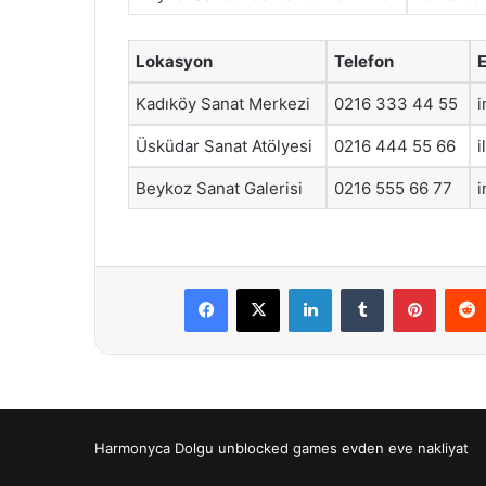
Lokasyon
Telefon
Kadıköy Sanat Merkezi
0216 333 44 55
i
Üsküdar Sanat Atölyesi
0216 444 55 66
i
Beykoz Sanat Galerisi
0216 555 66 77
Facebook
X
LinkedIn
Tumblr
Pintere
Harmonyca Dolgu
unblocked games
evden eve nakliyat