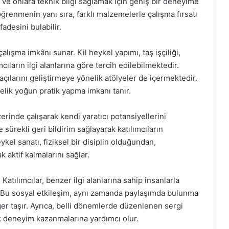
k ve onlara teknik bilgi sağlamak için geniş bir deneyime
 öğrenmenin yanı sıra, farklı malzemelerle çalışma fırsatı
adesini bulabilir.
 çalışma imkânı sunar. Kil heykel yapımı, taş işçiliği,
ımcıların ilgi alanlarına göre tercih edilebilmektedir.
açılarını geliştirmeye yönelik atölyeler de içermektedir.
elik yoğun pratik yapma imkanı tanır.
zerinde çalışarak kendi yaratıcı potansiyellerini
 sürekli geri bildirim sağlayarak katılımcıların
ykel sanatı, fiziksel bir disiplin olduğundan,
k aktif kalmalarını sağlar.
atılımcılar, benzer ilgi alanlarına sahip insanlarla
r. Bu sosyal etkileşim, aynı zamanda paylaşımda bulunma
ğer taşır. Ayrıca, belli dönemlerde düzenlenen sergi
rek deneyim kazanmalarına yardımcı olur.