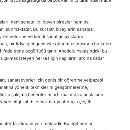
üyük fayda sağladığı da birçok katılımcı tarafından ifade
sları, hem sanata ilgi duyan bireyler hem de
anı sunmaktadır. Bu kurslar, bireylerin sanatsal
öğrenmelerine ve kendi sanat anlayışlarını
natı, bir lidya gibi geçmişle günümüz arasında bir köprü
ni ifade etme özgürlüğü tanır. Anadolu Yakasındaki bu
a çıkmak isteyen herkes için kapılarını ardına kadar
arı, sanatseverler için geniş bir öğrenme yelpazesi
anatına yönelik tekniklerini geliştirmelerine,
llerle çalışma becerilerini artırmalarına olanak tanır.
de bilgi sahibi olmak isteyenler için çeşitli
menler tarafından verilmektedir. Bu eğitmenler,