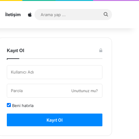
Sitemap
Arama
İletişim
yap
...
Kayıt Ol
Unuttunuz mu?
Beni hatırla
Kayıt Ol