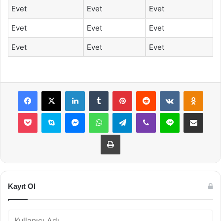
Evet
Evet
Evet
Evet
Evet
Evet
Evet
Evet
Evet
Facebook
X
LinkedIn
Tumblr
Pinterest
Reddit
VKontakte
Odnok
Pocket
Skype
Messenger
WhatsApp
Telegram
Viber
Line
E-Posta ile payla
Yazdır
Kayıt Ol