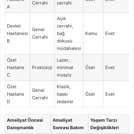
Cerrahi
cerrahi
A
Açık
Devlet
cerrahi,
Genel
Hastanesi
bağ
Kamu
Evet
Cerrahi
B
dokusu
müdahalesi
Özel
Lazer,
Hastane
Proktoloji
minimal
Özel
Evet
C
invaziv
Özel
Klasik,
Genel
Hastane
baskı
Özel
Evet
Cerrahi
D
tedavisi
Ameliyat Öncesi
Ameliyat
Yaşam Tarzı
Danışmanlık
Sonrası Bakım
Değişiklikleri