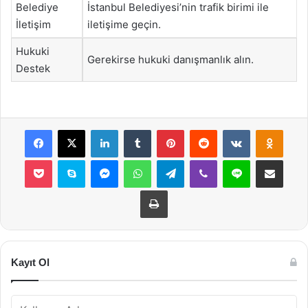
Belediye
İstanbul Belediyesi’nin trafik birimi ile
İletişim
iletişime geçin.
Hukuki
Gerekirse hukuki danışmanlık alın.
Destek
Facebook
X
LinkedIn
Tumblr
Pinterest
Reddit
VKontakte
Odnok
Pocket
Skype
Messenger
WhatsApp
Telegram
Viber
Line
E-Posta ile payla
Yazdır
Kayıt Ol