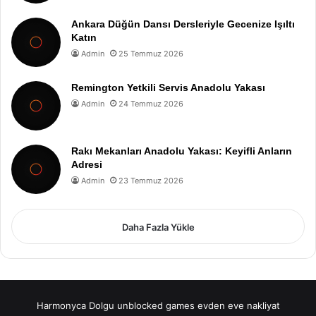
Ankara Düğün Dansı Dersleriyle Gecenize Işıltı
Katın
Admin
25 Temmuz 2026
Remington Yetkili Servis Anadolu Yakası
Admin
24 Temmuz 2026
Rakı Mekanları Anadolu Yakası: Keyifli Anların
Adresi
Admin
23 Temmuz 2026
Daha Fazla Yükle
Harmonyca Dolgu
unblocked games
evden eve nakliyat