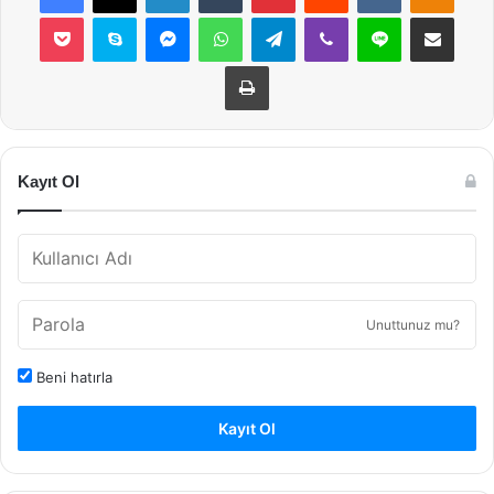
Pocket
Skype
Messenger
WhatsApp
Telegram
Viber
Line
E-Posta ile payla
Yazdır
Kayıt Ol
Unuttunuz mu?
Beni hatırla
Kayıt Ol