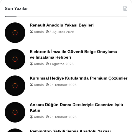
Son Yazılar
Renault Anadolu Yakası Bayileri
Admin
8 Ağustos 2026
Elektronik İmza ile Güvenli Belge Onaylama
ve İmzalama Rehberi
Admin
1 Ağustos 2026
Kurumsal Hediye Kutularında Premium Çözümler
Admin
25 Temmuz 2026
Ankara Düğün Dansı Dersleriyle Gecenize Işıltı
Katın
Admin
25 Temmuz 2026
Remington Yetkili Servis Anadolu Yakası