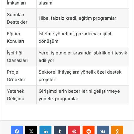
İmkanları
ulaşım
Sunulan
Hibe, faizsiz kredi, eğitim programları
Destekler
Eğitim
İşletme yönetimi, pazarlama, dijital
Konuları
dönüşüm
İşbirliği
Yerel işletmeler arasında işbirlikleri teşvik
Olanakları
ediliyor
Proje
Sektörel ihtiyaçlara yönelik özel destek
Örnekleri
projeleri
Yetenek
Girişimcilerin becerilerini geliştirmeye
Gelişimi
yönelik programlar
Facebook
X
LinkedIn
Tumblr
Pinterest
Reddit
VKontakte
Odnok