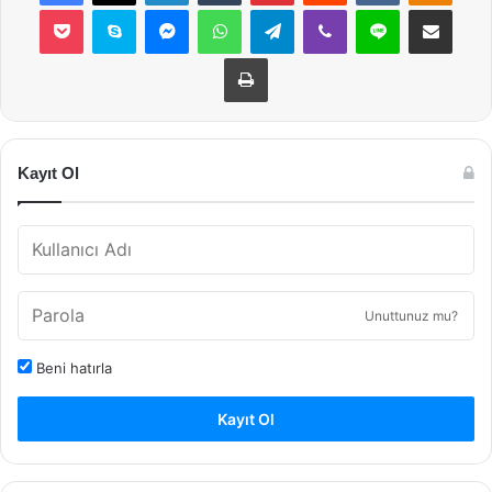
Pocket
Skype
Messenger
WhatsApp
Telegram
Viber
Line
E-Posta ile payla
Yazdır
Kayıt Ol
Unuttunuz mu?
Beni hatırla
Kayıt Ol