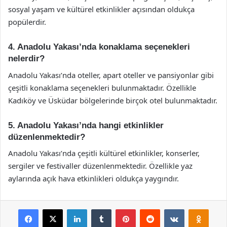
sosyal yaşam ve kültürel etkinlikler açısından oldukça
popülerdir.
4. Anadolu Yakası’nda konaklama seçenekleri
nelerdir?
Anadolu Yakası’nda oteller, apart oteller ve pansiyonlar gibi
çeşitli konaklama seçenekleri bulunmaktadır. Özellikle
Kadıköy ve Üsküdar bölgelerinde birçok otel bulunmaktadır.
5. Anadolu Yakası’nda hangi etkinlikler
düzenlenmektedir?
Anadolu Yakası’nda çeşitli kültürel etkinlikler, konserler,
sergiler ve festivaller düzenlenmektedir. Özellikle yaz
aylarında açık hava etkinlikleri oldukça yaygındır.
Facebook
X
LinkedIn
Tumblr
Pinterest
Reddit
VKontakte
Odnok