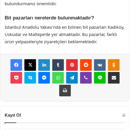
bulundurmanız önemlidir.
Bit pazarları nerelerde bulunmaktadır?
İstanbul Anadolu Yakası’nda en bilinen bit pazarları Kadıköy,
Üsküdar ve Maltepe’de yer almaktadır. Bu pazarlar, farklı
ürün yelpazeleriyle ziyaretçileri beklemektedir.
Facebook
X
LinkedIn
Tumblr
Pinterest
Reddit
VKontakte
Odnok
Pocket
Skype
Messenger
WhatsApp
Telegram
Viber
Line
E-Posta ile payla
Yazdır
Kayıt Ol