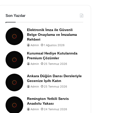
Son Yazılar
Elektronik İmza ile Güvenli
Belge Onaylama ve İmzalama
Rehberi
Admin
1 Ağustos 2026
Kurumsal Hediye Kutularında
Premium Çözümler
Admin
25 Temmuz 2026
Ankara Düğün Dansı Dersleriyle
Gecenize Işıltı Katın
Admin
25 Temmuz 2026
Remington Yetkili Servis
Anadolu Yakası
Admin
24 Temmuz 2026