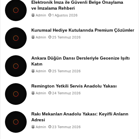
Elektronik İmza ile Güvenli Belge Onaylama
ve İmzalama Rehberi
Admin
1 Ağustos 2026
Kurumsal Hediye Kutularında Premium Çözümler
Admin
25 Temmuz 2026
Ankara Düğün Dansı Dersleriyle Gecenize Işıltı
Katın
Admin
25 Temmuz 2026
Remington Yetkili Servis Anadolu Yakası
Admin
24 Temmuz 2026
Rakı Mekanları Anadolu Yakası: Keyifli Anların
Adresi
Admin
23 Temmuz 2026