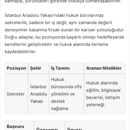
kalmayıp, yürüttükleri görevde oldukça uzmanlaşabilirler.
İstanbul Anadolu Yakası’ndaki hukuk bürolarında
sekreterlik, sadece bir iş değil, aynı zamanda değerli
deneyimler kazanma fırsatı sunan bir kariyer yolculuğudur.
Doğru adaylar, bu pozisyonda başarılı olmayı hedefleyerek
kendilerini geliştirebilir ve hukuk alanında ilerleme
kaydedebilirler.
Pozisyon
Şehir
İş Tanımı
Aranan Nitelikler
Hukuk
Hukuk alanında
İstanbul
bürosunda ofis
eğitim, bilgisayar
Sekreter
Anadolu
yönetimi ve
becerisi, iletişim
Yakası
destek
yeteneği.
sağlama.
Başvuru
Özgeçmiş
Önyazı