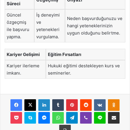
Süreci
Güncel
İş deneyimi
Neden başvurduğunuzu ve
özgeçmiş
ve
hangi yeteneklerinizin
ile başvuru
yetenekleri
uygun olduğunu belirtme.
yapma.
vurgulama.
Kariyer Gelişimi
Eğitim Fırsatları
Kariyer ilerleme
Hukuki eğitimi destekleyen kurs ve
imkanı.
seminerler.
Facebook
X
LinkedIn
Tumblr
Pinterest
Reddit
VKontakte
Odnok
Pocket
Skype
Messenger
WhatsApp
Telegram
Viber
Line
E-Posta ile payla
Yazdır