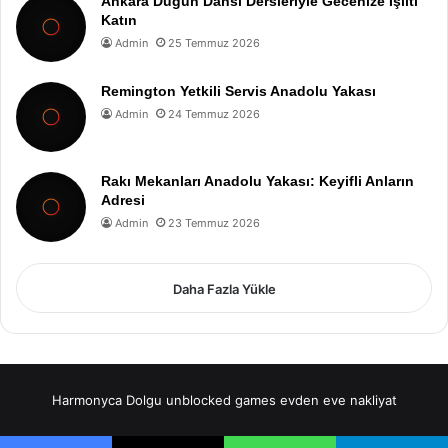
Ankara Düğün Dansı Dersleriyle Gecenize Işıltı
Katın
Admin
25 Temmuz 2026
Remington Yetkili Servis Anadolu Yakası
Admin
24 Temmuz 2026
Rakı Mekanları Anadolu Yakası: Keyifli Anların
Adresi
Admin
23 Temmuz 2026
Daha Fazla Yükle
Harmonyca Dolgu
unblocked games
evden eve nakliyat