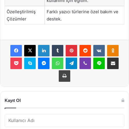
kullanımı için eğitim.
Özelleştirilmiş
Farklı yazıcı türlerine özel bakım ve
Çözümler
destek.
Facebook
X
LinkedIn
Tumblr
Pinterest
Reddit
VKontakte
Odnok
Pocket
Skype
Messenger
WhatsApp
Telegram
Viber
Line
E-Posta ile payla
Yazdır
Kayıt Ol