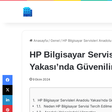
Anasayfa
/
Genel
/
HP Bilgisayar Servisleri Anadol
HP Bilgisayar Servi
Yakası’nda Güvenil
Facebook
9 Ekim 2024
X
LinkedIn
HP Bilgisayar Servisleri Anadolu Yakası'nda G
Pinterest
Neden HP Bilgisayar Servisi Tercih Edilmel