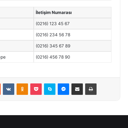
İletişim Numarası
(0216) 123 45 67
(0216) 234 56 78
(0216) 345 67 89
epe
(0216) 456 78 90
st
Reddit
VKontakte
Odnoklassniki
Pocket
Skype
Messenger
E-Posta ile paylaş
Yazdır