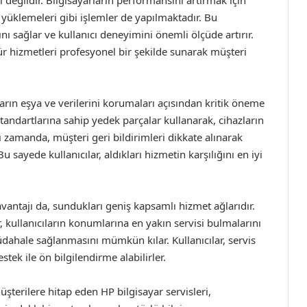
 değildir. Bilgisayarların performansını artırmak için
m yüklemeleri gibi işlemler de yapılmaktadır. Bu
nı sağlar ve kullanıcı deneyimini önemli ölçüde artırır.
ür hizmetleri profesyonel bir şekilde sunarak müşteri
ıların eşya ve verilerini korumaları açısından kritik öneme
 standartlarına sahip yedek parçalar kullanarak, cihazların
zamanda, müşteri geri bildirimleri dikkate alınarak
Bu sayede kullanıcılar, aldıkları hizmetin karşılığını en iyi
avantajı da, sundukları geniş kapsamlı hizmet ağlarıdır.
 kullanıcıların konumlarına en yakın servisi bulmalarını
üdahale sağlanmasını mümkün kılar. Kullanıcılar, servis
ek ile ön bilgilendirme alabilirler.
şterilere hitap eden HP bilgisayar servisleri,