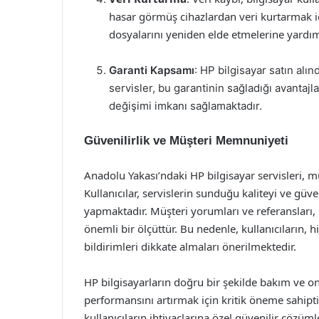
hasar görmüş cihazlardan veri kurtarmak içi
dosyalarını yeniden elde etmelerine yardım
Garanti Kapsamı
: HP bilgisayar satın alın
servisler, bu garantinin sağladığı avantajl
değişimi imkanı sağlamaktadır.
Güvenilirlik ve Müşteri Memnuniyeti
Anadolu Yakası’ndaki HP bilgisayar servisleri, 
Kullanıcılar, servislerin sunduğu kaliteyi ve güv
yapmaktadır. Müşteri yorumları ve referansları,
önemli bir ölçüttür. Bu nedenle, kullanıcıların, h
bildirimleri dikkate almaları önerilmektedir.
HP bilgisayarların doğru bir şekilde bakım ve 
performansını artırmak için kritik öneme sahiptir
kullanıcıların ihtiyaçlarına özel güvenilir çözüm