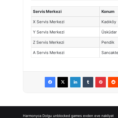
Servis Merkezi
Konum
X Servis Merkezi
Kadıköy
Y Servis Merkezi
Üsküdar
Z Servis Merkezi
Pendik
A Servis Merkezi
Sancakt
Facebook
X
LinkedIn
Tumblr
Pintere
Harmonyca Dolgu
unblocked games
evden eve nakliyat