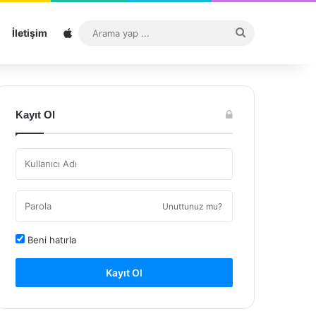
Sitemap
Arama
İletişim
yap
...
Kayıt Ol
Unuttunuz mu?
Beni hatırla
Kayıt Ol