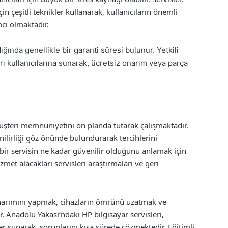
n çeşitli teknikler kullanarak, kullanıcıların önemli
cı olmaktadır.
dığında genellikle bir garanti süresi bulunur. Yetkili
arı kullanıcılarına sunarak, ücretsiz onarım veya parça
müşteri memnuniyetini ön planda tutarak çalışmaktadır.
enilirliği göz önünde bulundurarak tercihlerini
 bir servisin ne kadar güvenilir olduğunu anlamak için
izmet alacakları servisleri araştırmaları ve geri
onarımını yapmak, cihazların ömrünü uzatmak ve
. Anadolu Yakası’ndaki HP bilgisayar servisleri,
ler sunarak, sorunlarını kısa sürede çözmektedir. Eğitimli