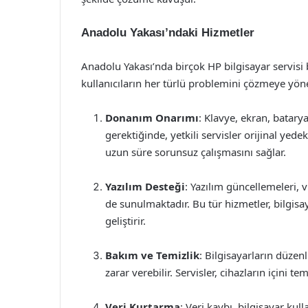
Anadolu Yakası’ndaki Hizmetler
Anadolu Yakası’nda birçok HP bilgisayar servisi 
kullanıcıların her türlü problemini çözmeye yönel
Donanım Onarımı
: Klavye, ekran, batary
gerektiğinde, yetkili servisler orijinal yed
uzun süre sorunsuz çalışmasını sağlar.
Yazılım Desteği
: Yazılım güncellemeleri, 
de sunulmaktadır. Bu tür hizmetler, bilgisa
geliştirir.
Bakım ve Temizlik
: Bilgisayarların düzenl
zarar verebilir. Servisler, cihazların içini t
Veri Kurtarma
: Veri kaybı, bilgisayar kull