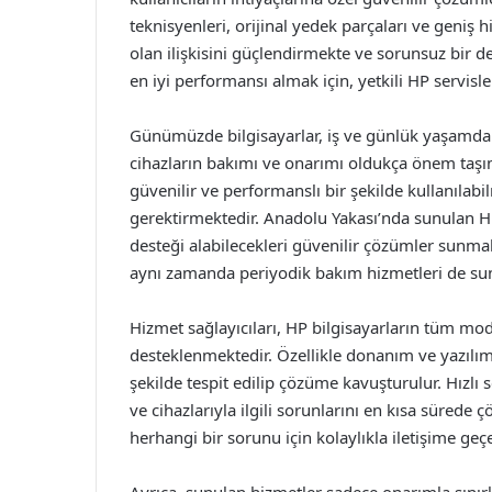
teknisyenleri, orijinal yedek parçaları ve geniş hi
olan ilişkisini güçlendirmekte ve sorunsuz bir 
en iyi performansı almak için, yetkili HP servisle
Günümüzde bilgisayarlar, iş ve günlük yaşamda v
cihazların bakımı ve onarımı oldukça önem taşıma
güvenilir ve performanslı bir şekilde kullanılab
gerektirmektedir. Anadolu Yakası’nda sunulan HP b
desteği alabilecekleri güvenilir çözümler sunmak
aynı zamanda periyodik bakım hizmetleri de sun
Hizmet sağlayıcıları, HP bilgisayarların tüm mo
desteklenmektedir. Özellikle donanım ve yazılım 
şekilde tespit edilip çözüme kavuşturulur. Hızlı s
ve cihazlarıyla ilgili sorunlarını en kısa sürede ç
herhangi bir sorunu için kolaylıkla iletişime geçeb