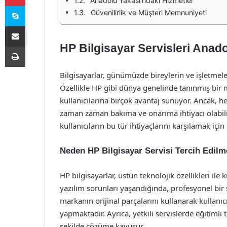
Anadolu Yakası’ndaki Hizmetler
Skype
Güvenilirlik ve Müşteri Memnuniyeti
E-Posta ile paylaş
HP Bilgisayar Servisleri Anad
Yazdır
Bilgisayarlar, günümüzde bireylerin ve işletmele
Özellikle HP gibi dünya genelinde tanınmış bir 
kullanıcılarına birçok avantaj sunuyor. Ancak, h
zaman zaman bakıma ve onarıma ihtiyacı olabilir
kullanıcıların bu tür ihtiyaçlarını karşılamak iç
Neden HP Bilgisayar Servisi Tercih Edilm
HP bilgisayarlar, üstün teknolojik özellikleri il
yazılım sorunları yaşandığında, profesyonel bir s
markanın orijinal parçalarını kullanarak kullanıc
yapmaktadır. Ayrıca, yetkili servislerde eğitimli te
şekilde çözüme kavuşur.