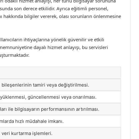
i odaklı hizmet anlayışı, her türlü bilgisayar sorununa
da son derece etkilidir. Ayrıca eğitimli personel,
mı hakkında bilgiler vererek, olası sorunların önlenmesine
anıcıların ihtiyaçlarına yönelik güvenilir ve etkili
 memnuniyetine dayalı hizmet anlayışı, bu servisleri
luşturmaktadır.
bileşenlerinin tamiri veya değiştirilmesi.
n yüklenmesi, güncellenmesi veya onarılması.
arı ile bilgisayarın performansının artırılması.
mlarda hızlı müdahale imkanı.
veri kurtarma işlemleri.