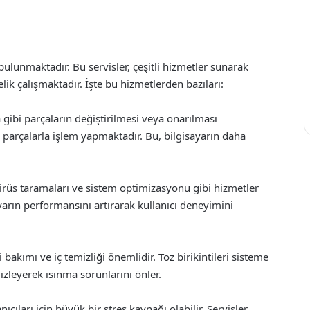
bulunmaktadır. Bu servisler, çeşitli hizmetler sunarak
ik çalışmaktadır. İşte bu hizmetlerden bazıları:
a gibi parçaların değiştirilmesi veya onarılması
ek parçalarla işlem yapmaktadır. Bu, bilgisayarın daha
virüs taramaları ve sistem optimizasyonu gibi hizmetler
yarın performansını artırarak kullanıcı deneyimini
i bakımı ve iç temizliği önemlidir. Toz birikintileri sisteme
emizleyerek ısınma sorunlarını önler.
anıcıları için büyük bir stres kaynağı olabilir. Servisler,