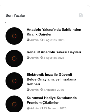
Son Yazılar
Anadolu Yakası’nda Sahibinden
Kiralık Daireler
Admin
9 Ağustos 2026
Renault Anadolu Yakası Bayileri
Admin
8 Ağustos 2026
Elektronik İmza ile Güvenli
Belge Onaylama ve İmzalama
Rehberi
Admin
1 Ağustos 2026
Kurumsal Hediye Kutularında
Premium Çözümler
Admin
25 Temmuz 2026