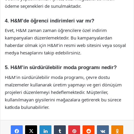
ödeme seçenekleri de sunulmaktadır.
4. H&M’de öğrenci indirimleri var mı?
Evet, H&M zaman zaman öğrencilere özel indirim
kampanyaları düzenlemektedir. Bu kampanyalardan
haberdar olmak için H&M’in resmi web sitesini veya sosyal
medya hesaplarını takip edebilirsiniz.
5. H&M’in sürdürülebilir moda programı nedir?
H&M’in sürdürülebilir moda programı, çevre dostu
malzemeler kullanarak üretim yapmayı ve geri dönüşüm
projeleri düzenlemeyi hedeflemektedir. Müşteriler,
kullanılmayan giysilerini mağazalara getirerek bu sürece
katkıda bulunabilirler.
Facebook
X
LinkedIn
Tumblr
Pinterest
Reddit
VKontakte
Odnok