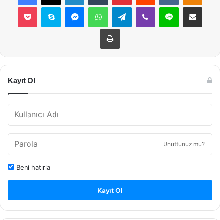
Pocket
Skype
Messenger
WhatsApp
Telegram
Viber
Line
E-Posta ile payla
Yazdır
Kayıt Ol
Unuttunuz mu?
Beni hatırla
Kayıt Ol