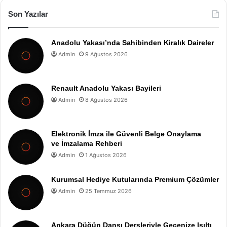
Son Yazılar
Anadolu Yakası’nda Sahibinden Kiralık Daireler
Admin
9 Ağustos 2026
Renault Anadolu Yakası Bayileri
Admin
8 Ağustos 2026
Elektronik İmza ile Güvenli Belge Onaylama
ve İmzalama Rehberi
Admin
1 Ağustos 2026
Kurumsal Hediye Kutularında Premium Çözümler
Admin
25 Temmuz 2026
Ankara Düğün Dansı Dersleriyle Gecenize Işıltı