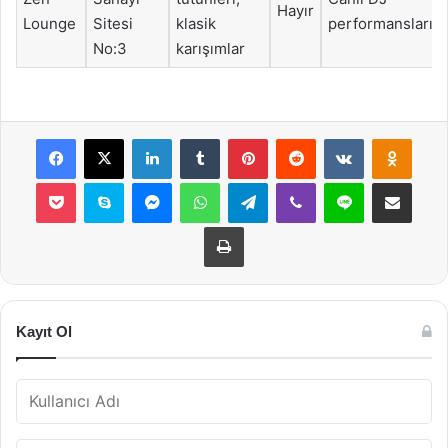
Hayır
Lounge
Sitesi
klasik
performansları
No:3
karışımlar
Facebook
X
LinkedIn
Tumblr
Pinterest
Reddit
VKontakte
Odnok
Pocket
Skype
Messenger
WhatsApp
Telegram
Viber
Line
E-Posta ile payla
Yazdır
Kayıt Ol