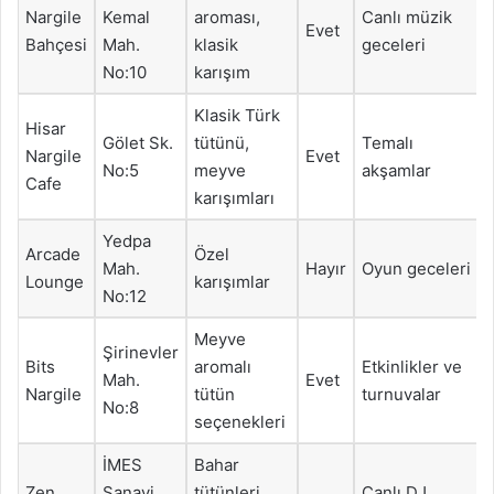
Nargile
Kemal
aroması,
Canlı müzik
Evet
Bahçesi
Mah.
klasik
geceleri
No:10
karışım
Klasik Türk
Hisar
Gölet Sk.
tütünü,
Temalı
Nargile
Evet
No:5
meyve
akşamlar
Cafe
karışımları
Yedpa
Arcade
Özel
Mah.
Hayır
Oyun geceleri
Lounge
karışımlar
No:12
Meyve
Şirinevler
Bits
aromalı
Etkinlikler ve
Mah.
Evet
Nargile
tütün
turnuvalar
No:8
seçenekleri
İMES
Bahar
Zen
Sanayi
tütünleri,
Canlı DJ