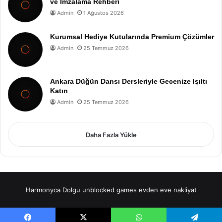
ve İmzalama Rehberi
Admin
1 Ağustos 2026
Kurumsal Hediye Kutularında Premium Çözümler
Admin
25 Temmuz 2026
Ankara Düğün Dansı Dersleriyle Gecenize Işıltı
Katın
Admin
25 Temmuz 2026
Daha Fazla Yükle
Harmonyca Dolgu
unblocked games
evden eve nakliyat