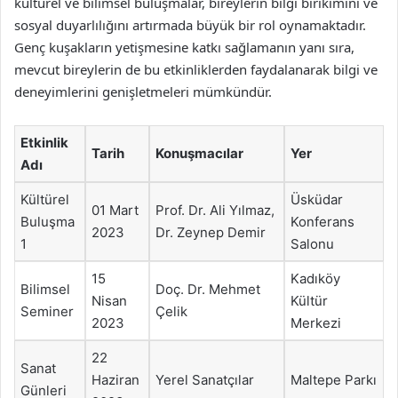
kültürel ve bilimsel buluşmalar, bireylerin bilgi birikimini ve
sosyal duyarlılığını artırmada büyük bir rol oynamaktadır.
Genç kuşakların yetişmesine katkı sağlamanın yanı sıra,
mevcut bireylerin de bu etkinliklerden faydalanarak bilgi ve
deneyimlerini genişletmeleri mümkündür.
Etkinlik
Tarih
Konuşmacılar
Yer
Adı
Kültürel
Üsküdar
01 Mart
Prof. Dr. Ali Yılmaz,
Buluşma
Konferans
2023
Dr. Zeynep Demir
1
Salonu
15
Kadıköy
Bilimsel
Doç. Dr. Mehmet
Nisan
Kültür
Seminer
Çelik
2023
Merkezi
22
Sanat
Haziran
Yerel Sanatçılar
Maltepe Parkı
Günleri