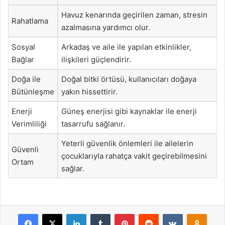
Havuz kenarında geçirilen zaman, stresin
Rahatlama
azalmasına yardımcı olur.
Sosyal
Arkadaş ve aile ile yapılan etkinlikler,
Bağlar
ilişkileri güçlendirir.
Doğa ile
Doğal bitki örtüsü, kullanıcıları doğaya
Bütünleşme
yakın hissettirir.
Enerji
Güneş enerjisi gibi kaynaklar ile enerji
Verimliliği
tasarrufu sağlanır.
Yeterli güvenlik önlemleri ile ailelerin
Güvenli
çocuklarıyla rahatça vakit geçirebilmesini
Ortam
sağlar.
Facebook
X
LinkedIn
Tumblr
Pinterest
Reddit
VKontakte
Odnok