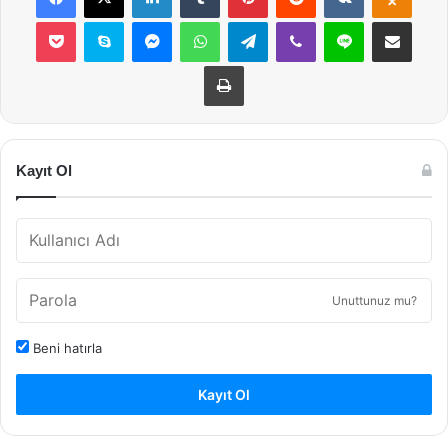
Pocket
Skype
Messenger
WhatsApp
Telegram
Viber
Line
E-Posta ile payla
Yazdır
Kayıt Ol
Unuttunuz mu?
Beni hatırla
Kayıt Ol