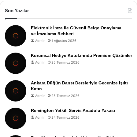
Son Yazılar
Elektronik İmza ile Güvenli Belge Onaylama
ve İmzalama Rehberi
Admin
1 Ağustos 2026
Kurumsal Hediye Kutularında Premium Çözümler
Admin
25 Temmuz 2026
Ankara Düğün Dansı Dersleriyle Gecenize Işıltı
Katın
Admin
25 Temmuz 2026
Remington Yetkili Servis Anadolu Yakası
Admin
24 Temmuz 2026