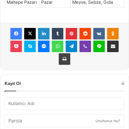
Maltepe Pazarı
Pazar
Meyve, Sebze, Gıda
Facebook
X
LinkedIn
Tumblr
Pinterest
Reddit
VKontakte
Odnok
Pocket
Skype
Messenger
WhatsApp
Telegram
Viber
Line
E-Posta ile payla
Yazdır
Kayıt Ol
Unuttunuz mu?