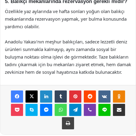
5. Balıkçı mekanlarında rezervasyon gerekli midir?
Özellikle yaz aylarında ve hafta sonları yoğun olan balıkçı
mekanlarında rezervasyon yapmak, yer bulma konusunda
yardımcı olabilir.
Anadolu Yakası’nın meşhur balıkçıları, sadece lezzetli deniz
ürünleri sunmakla kalmayıp, aynı zamanda sosyal bir
buluşma noktası olma işlevi de görmektedir. Taze balıkların
tadını çıkarmak için bu mekanları ziyaret etmek, hem damak
zevkinize hem de sosyal hayatınıza katkıda bulunacaktır.
Facebook
X
LinkedIn
Tumblr
Pinterest
Reddit
VKontakte
Odnok
Pocket
Skype
Messenger
WhatsApp
Telegram
Viber
Line
E-Posta ile payla
Yazdır