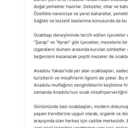
doğal yemekler hazırlar. Sebzeler, otlar ve baha
Özellikle narenciye ve yerel baharatlar, yemek
Sağlıklı ve lezzetli beslenme konusunda da bu o
Ocakbaşı deneyiminde tercih edilen içecekler d
“Şarap” ve “Ayran” gibi içecekler, mezelerle birl
ızgaraların dumanı arasında kurulan sohbetler s
beğenisini kazanacak çeşitli mezeler de ocakb
Anadolu Yakası’nda yer alan ocakbaşları, sade
turistlerin ve misafirlerin ilgisini de çeker. 
Anadolu mutfağının zenginliklerini keşfetme fı
zamanda Anadolu’nun sıcak misafirperverliğini
Günümüzde bazı ocakbaşları, modern dokunuşlar 
yaşam trendlerine uygun olarak, organik ve düş
arayışında olan herkes için cazibe merkezidir.
yeni nesil lezzetler yaratmanın yanı sıra, gele