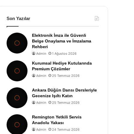
Son Yazılar
Elektronik İmza ile Güvenli
Belge Onaylama ve İmzalama
Rehberi
Admin
1 Ağustos 2026
Kurumsal Hediye Kutularında
Premium Çözümler
Admin
25 Temmuz 2026
Ankara Düğün Dansı Dersleriyle
Gecenize Işıltı Katın
Admin
25 Temmuz 2026
Remington Yetkili Servis
Anadolu Yakası
Admin
24 Temmuz 2026