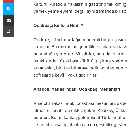
Skype
kültürü, Anadolu Yakası’nın gastronomik kimliğ
yemek yeme eylemi değil, aynı zamanda bir sos
E-Posta ile paylaş
Ocakbaşı Kültürü Nedir?
Yazdır
Ocakbaşı, Türk mutfağının önemli bir parçasını 
tanımlar. Bu mekanlar, genellikle açık havada v
bulunduğu yerlerdir. Misafirler, burada etlerin,
tanıklık eder. Ocakbaşı kültürü, pişirme yöntemler
arkadaşlar, birlikte bir araya gelir, sohbet ed
sofralarda keyifli vakit geçirirler.
Anadolu Yakası’ndaki Ocakbaşı Mekanları
Anadolu Yakası’ndaki ocakbaşı mekanları, sadec
atmosferleri ile de dikkat çeker. Kadıköy, Üskü
bulunur. Bu mekanlar, geleneksel Türk motifleri
tasarımlara sahip olanlarıyla da çeşitlilik göster