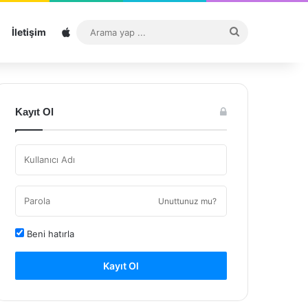
Sitemap
Arama
İletişim
yap
...
Kayıt Ol
Unuttunuz mu?
Beni hatırla
Kayıt Ol