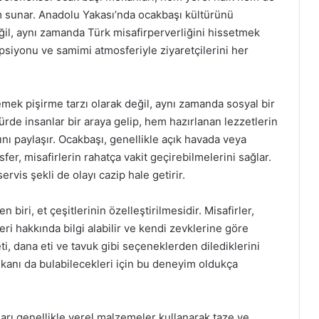
yim sunar. Anadolu Yakası’nda ocakbaşı kültürünü
il, aynı zamanda Türk misafirperverliğini hissetmek
sepsiyonu ve samimi atmosferiyle ziyaretçilerini her
mek pişirme tarzı olarak değil, aynı zamanda sosyal bir
türde insanlar bir araya gelip, hem hazırlanan lezzetlerin
arını paylaşır. Ocakbaşı, genellikle açık havada veya
er, misafirlerin rahatça vakit geçirebilmelerini sağlar.
rvis şekli de olayı cazip hale getirir.
biri, et çeşitlerinin özelleştirilmesidir. Misafirler,
eri hakkında bilgi alabilir ve kendi zevklerine göre
eti, dana eti ve tavuk gibi seçeneklerden dilediklerini
kanı da bulabilecekleri için bu deneyim oldukça
arı genellikle yerel malzemeler kullanarak taze ve