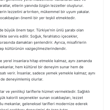
ratlar, etlerin yanında özgün lezzetler oluşturur.
lerin lezzetini artırrken, mükemmel bir uyum yakalar.
cakbaşları önemli bir yer teşkil etmektedir.
e büyük önem taşır. Türkiye’nin ünlü şarabı olan
ikte servis edilir. Soğuk, ferahlatıcı içecekler,
ırasında damakları şenlendirir. Ayrıca, misafirlerin
aşı kültürünün vazgeçilmezlerindendir.
ce yerel insanlara hitap etmekle kalmaz, aynı zamanda
Bu mekanlar, hem kültürel bir deneyim sunar hem de
rsatı verir. İnsanlar, sadece yemek yemekle kalmaz; aynı
 de deneyimlemiş olurlar.
ve yenilikçi tariflerle hizmet vermektedir. Sağlıklı
ük kalorili seçenekler sunan ocakbaşları, lezzet
 Bu mekanlar, geleneksel tarifleri modernize ederek
neksel ocakbaşı deneyimini de taze tutar.