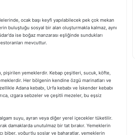
elerinde, ocak başı keyfi yapılabilecek pek çok mekan
erin buluştuğu sosyal bir alan oluşturmakla kalmaz, aynı
üdar’da ise boğaz manzarası eşliğinde sundukları
restoranları mevcuttur.
pişirilen yemeklerdir. Kebap çeşitleri, sucuk, köfte,
yemeklerdir. Her bölgenin kendine özgü marinatları ve
özellikle Adana kebabı, Urfa kebabı ve İskender kebabı
yrıca, ızgara sebzeler ve çeşitli mezeler, bu eşsiz
lgam suyu, ayran veya diğer yerel içecekler tüketilir.
arak damaklarda unutulmaz bir tat bırakır. Yemeklerin
ı biber, yoğurtlu soslar ve baharatlar, yemeklerin