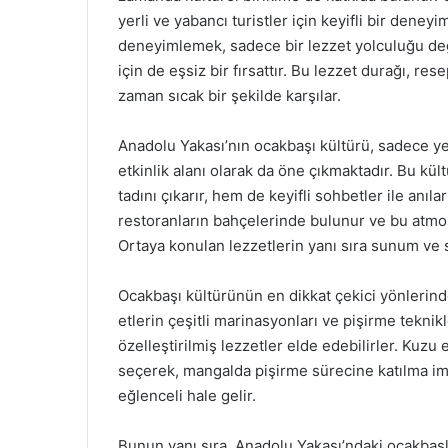
yerli ve yabancı turistler için keyifli bir dene
deneyimlemek, sadece bir lezzet yolculuğu değ
için de eşsiz bir fırsattır. Bu lezzet durağı, re
zaman sıcak bir şekilde karşılar.
Anadolu Yakası’nın ocakbaşı kültürü, sadece ye
etkinlik alanı olarak da öne çıkmaktadır. Bu kül
tadını çıkarır, hem de keyifli sohbetler ile anıl
restoranların bahçelerinde bulunur ve bu atmosf
Ortaya konulan lezzetlerin yanı sıra sunum ve se
Ocakbaşı kültürünün en dikkat çekici yönlerinden 
etlerin çeşitli marinasyonları ve pişirme teknikl
özelleştirilmiş lezzetler elde edebilirler. Kuzu 
seçerek, mangalda pişirme sürecine katılma im
eğlenceli hale gelir.
Bunun yanı sıra, Anadolu Yakası’ndaki ocakbaşl