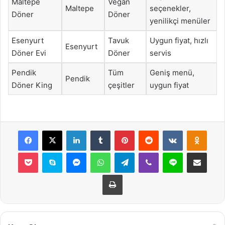
Maltepe
Vegan
Maltepe
seçenekler,
Döner
Döner
yenilikçi menüler
Esenyurt
Tavuk
Uygun fiyat, hızlı
Esenyurt
Döner Evi
Döner
servis
Pendik
Tüm
Geniş menü,
Pendik
Döner King
çeşitler
uygun fiyat
Facebook
X
LinkedIn
Tumblr
Pinterest
Reddit
VKontakte
Odnok
Pocket
Skype
Messenger
WhatsApp
Telegram
Viber
Line
E-Posta ile payla
Yazdır