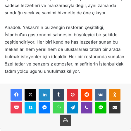
sadece lezzetleri ve manzarasıyla değil, aynı zamanda
sunduğu sıcak ve samimi hizmetle de öne çıkıyor.
Anadolu Yakası’nın bu zengin restoran çeşitliliği,
İstanbul’un gastronomi sahnesini büyüleyici bir şekilde
çeşitlendiriyor. Her biri kendine has lezzetler sunan bu
mekanlar, hem yerel hem de uluslararası tatları bir arada
bulmak isteyenler için idealdir. Her bir restoranda sunulan
özel tatlar ve benzersiz atmosfer, misafirlerin İstanbul’daki
tadım yolculuğunu unutulmaz kılıyor.
Facebook
X
LinkedIn
Tumblr
Pinterest
Reddit
VKontakte
Odnok
Pocket
Skype
Messenger
WhatsApp
Telegram
Viber
Line
E-Posta ile payla
Yazdır