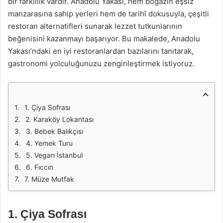
bir farklılık vardır. Anadolu Yakası, hem boğazın eşsiz
manzarasına sahip yerleri hem de tarihî dokusuyla, çeşitli
restoran alternatifleri sunarak lezzet tutkunlarının
beğenisini kazanmayı başarıyor. Bu makalede, Anadolu
Yakası’ndaki en iyi restoranlardan bazılarını tanıtarak,
gastronomi yolculuğunuzu zenginleştirmek istiyoruz.
1. Çiya Sofrası
2. Karaköy Lokantası
3. Bebek Balıkçısı
4. Yemek Turu
5. Vegan İstanbul
6. Fıccın
7. Müze Mutfak
1.
Çiya Sofrası