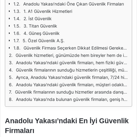
Anadolu Yakası’ndaki Öne Çıkan Güvenlik Firmaları
1. A1 Güvenlik Hizmetleri
2. İst Güvenlik
3. Titan Güvenlik
4. Güneş Güvenlik
5. Özel Güvenlik A.Ş.
Güvenlik Firması Seçerken Dikkat Edilmesi Gerekenler
Güvenlik hizmetleri, günümüzde hem bireyler hem de işletmeler için büyük bir önem taşımaktadır. Anadolu Yakası'ndaki güvenlik firmaları, çeşitli ihtiyaçlara göre özelleşmiş hizmetler sunarak, müşterilerin güvenliğini sağlamaktadır. Bu firmalar, profesyonel ekipmanlar ve eğitimli personel ile güvenlik alanında yüksek standartlar sunmaktadır.
Anadolu Yakası'ndaki güvenlik firmaları, hem fiziki güvenlik hem de elektronik güvenlik sistemleri konusunda geniş bir yelpazeye sahiptir. Fiziki güvenlik hizmetleri, güvenlik personeli temininden başlayarak, alan güvenliği, devriye hizmetleri ve özel etkinlik güvenliğine kadar uzanmaktadır. Elektronik güvenlik sistemleri ise alarm sistemleri, CCTV kameralar ve erişim kontrol sistemlerini içermektedir.
Güvenlik firmalarının sunduğu hizmetlerin çeşitliliği, müşteri memnuniyetini artırmakta ve her türlü ihtiyaca yönelik çözümler sunmaktadır. Örneğin, işletmeler için özel olarak tasarlanmış güvenlik paketleri, hem maliyet hem de güvenlik açısından avantajlar sağlamaktadır. Bu sayede, işletmelerin güvenliği sağlanırken, gereksiz harcamalar da önlenmiş olur.
Ayrıca, Anadolu Yakası'ndaki güvenlik firmaları, 7/24 hizmet sunarak acil durumlarda hızlı müdahale imkânı sağlamaktadır. Bu durum, özellikle büyük işletmeler veya yoğun insan trafiği olan bölgelerde kritik bir öneme sahiptir. Firma personeli, düzenli eğitimlerle yetkinliklerini artırmakta ve güncel güvenlik tehditlerine karşı hazırlıklı olmaktadır.
Anadolu Yakası'ndaki güvenlik firmaları, müşteri odaklı yaklaşımıyla bilinir. Müşteri ihtiyaçlarını doğru bir şekilde analiz ederek, en uygun güvenlik çözümlerini sunarlar. Bu yaklaşım, her müşterinin kendine özgü güvenlik ihtiyaçlarını karşılamak için özelleştirilmiş hizmetler sunulmasını sağlar.
Güvenlik firmalarının sunduğu hizmetler arasında danışmanlık hizmetleri de bulunmaktadır. Bu hizmetler, müşterilere güvenlik sistemleri kurulumunda, tehdit analizi yapmada ve güvenlik politikaları oluşturma süreçlerinde rehberlik etmektedir. Böylece, müşterilerin güvenlik stratejilerini belirlemelerine yardımcı olmaktadır.
Anadolu Yakası'nda bulunan güvenlik firmaları, geniş hizmet yelpazesi, profesyonel ekip ve müşteri odaklı yaklaşımlarıyla dikkat çekmektedir. Bu firmalar, hem bireysel hem de kurumsal müşterilere güvenli bir yaşam ve çalışma ortamı sağlamak için çalışmalarını sürdürmektedir. Güvenliğinizi sağlamak için bu firmalardan birini tercih etmek, gelecekteki riskleri azaltmak açısından önemli bir adım olacaktır.
Anadolu Yakası’ndaki En İyi Güvenlik
Firmaları