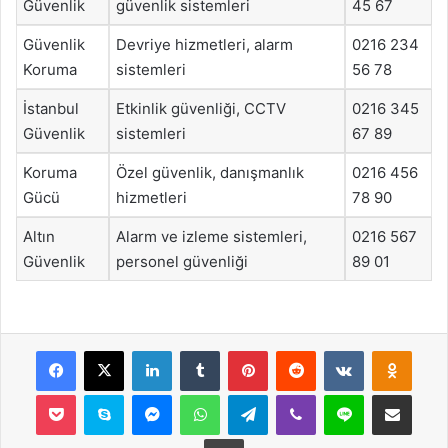
Güvenlik
güvenlik sistemleri
45 67
Güvenlik
Devriye hizmetleri, alarm
0216 234
Koruma
sistemleri
56 78
İstanbul
Etkinlik güvenliği, CCTV
0216 345
Güvenlik
sistemleri
67 89
Koruma
Özel güvenlik, danışmanlık
0216 456
Gücü
hizmetleri
78 90
Altın
Alarm ve izleme sistemleri,
0216 567
Güvenlik
personel güvenliği
89 01
Facebook
X
LinkedIn
Tumblr
Pinterest
Reddit
VKontakte
Odnok
Pocket
Skype
Messenger
WhatsApp
Telegram
Viber
Line
E-Posta ile payla
Yazdır