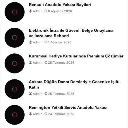
Renault Anadolu Yakası Bayileri
Admin
8 Ağustos 2026
Elektronik İmza ile Güvenli Belge Onaylama
ve İmzalama Rehberi
Admin
1 Ağustos 2026
Kurumsal Hediye Kutularında Premium Çözümler
Admin
25 Temmuz 2026
Ankara Düğün Dansı Dersleriyle Gecenize Işıltı
Katın
Admin
25 Temmuz 2026
Remington Yetkili Servis Anadolu Yakası
Admin
24 Temmuz 2026