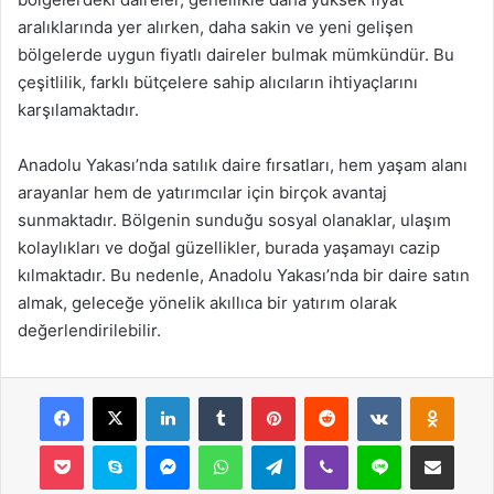
aralıklarında yer alırken, daha sakin ve yeni gelişen
bölgelerde uygun fiyatlı daireler bulmak mümkündür. Bu
çeşitlilik, farklı bütçelere sahip alıcıların ihtiyaçlarını
karşılamaktadır.
Anadolu Yakası’nda satılık daire fırsatları, hem yaşam alanı
arayanlar hem de yatırımcılar için birçok avantaj
sunmaktadır. Bölgenin sunduğu sosyal olanaklar, ulaşım
kolaylıkları ve doğal güzellikler, burada yaşamayı cazip
kılmaktadır. Bu nedenle, Anadolu Yakası’nda bir daire satın
almak, geleceğe yönelik akıllıca bir yatırım olarak
değerlendirilebilir.
Facebook
X
LinkedIn
Tumblr
Pinterest
Reddit
VKontakte
Odnok
Pocket
Skype
Messenger
WhatsApp
Telegram
Viber
Line
E-Posta ile payla
Yazdır