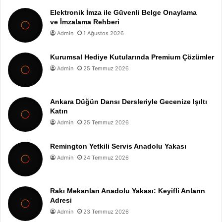
Elektronik İmza ile Güvenli Belge Onaylama
ve İmzalama Rehberi
Admin
1 Ağustos 2026
Kurumsal Hediye Kutularında Premium Çözümler
Admin
25 Temmuz 2026
Ankara Düğün Dansı Dersleriyle Gecenize Işıltı
Katın
Admin
25 Temmuz 2026
Remington Yetkili Servis Anadolu Yakası
Admin
24 Temmuz 2026
Rakı Mekanları Anadolu Yakası: Keyifli Anların
Adresi
Admin
23 Temmuz 2026