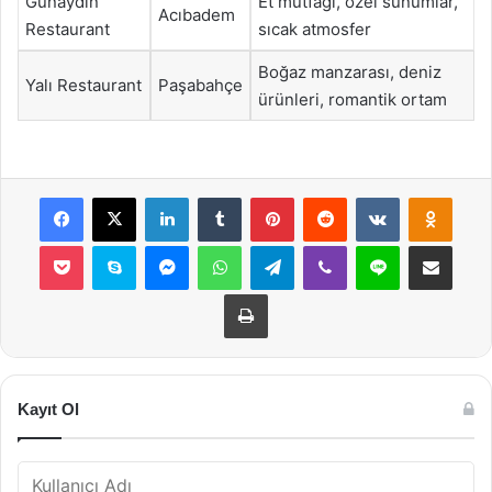
Günaydın
Et mutfağı, özel sunumlar,
Acıbadem
Restaurant
sıcak atmosfer
Boğaz manzarası, deniz
Yalı Restaurant
Paşabahçe
ürünleri, romantik ortam
Facebook
X
LinkedIn
Tumblr
Pinterest
Reddit
VKontakte
Odnok
Pocket
Skype
Messenger
WhatsApp
Telegram
Viber
Line
E-Posta ile payla
Yazdır
Kayıt Ol