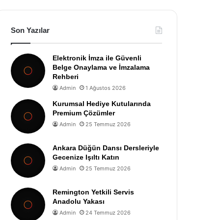
Son Yazılar
Elektronik İmza ile Güvenli
Belge Onaylama ve İmzalama
Rehberi
Admin
1 Ağustos 2026
Kurumsal Hediye Kutularında
Premium Çözümler
Admin
25 Temmuz 2026
Ankara Düğün Dansı Dersleriyle
Gecenize Işıltı Katın
Admin
25 Temmuz 2026
Remington Yetkili Servis
Anadolu Yakası
Admin
24 Temmuz 2026