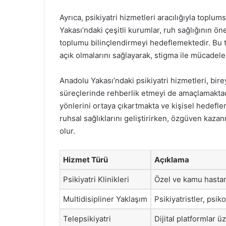
Ayrıca, psikiyatri hizmetleri aracılığıyla toplu
Yakası’ndaki çeşitli kurumlar, ruh sağlığının 
toplumu bilinçlendirmeyi hedeflemektedir. Bu tü
açık olmalarını sağlayarak, stigma ile mücadel
Anadolu Yakası’ndaki psikiyatri hizmetleri, bir
süreçlerinde rehberlik etmeyi de amaçlamaktadır
yönlerini ortaya çıkartmakta ve kişisel hedefler
ruhsal sağlıklarını geliştirirken, özgüven kazan
olur.
Hizmet Türü
Açıklama
Psikiyatri Klinikleri
Özel ve kamu hastan
Multidisipliner Yaklaşım
Psikiyatristler, psi
Telepsikiyatri
Dijital platformlar ü