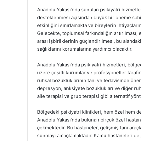
Anadolu Yakası’nda sunulan psikiyatri hizmetler
desteklenmesi açısından büyük bir öneme sahipt
etkinliğini sınırlamakta ve bireylerin ihtiyaçla
Gelecekte, toplumsal farkındalığın artırılması, e
arası işbirliklerinin güçlendirilmesi, bu alandak
sağlıklarını korumalarına yardımcı olacaktır.
Anadolu Yakası’nda psikiyatri hizmetleri, bölged
üzere çeşitli kurumlar ve profesyoneller tarafı
ruhsal bozukluklarının tanı ve tedavisinde önem
depresyon, anksiyete bozuklukları ve diğer ruhsal
aile terapisi ve grup terapisi gibi alternatif yö
Bölgedeki psikiyatri klinikleri, hem özel hem d
Anadolu Yakası’nda bulunan birçok özel hastane
çekmektedir. Bu hastaneler, gelişmiş tanı araçla
sunmayı amaçlamaktadır. Kamu hastaneleri de, 