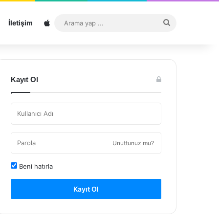
Sitemap
Arama
İletişim
yap
...
Kayıt Ol
Unuttunuz mu?
Beni hatırla
Kayıt Ol