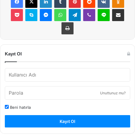
Pocket
Skype
Messenger
WhatsApp
Telegram
Viber
Line
E-Posta ile payla
Yazdır
Kayıt Ol
Unuttunuz mu?
Beni hatırla
Kayıt Ol