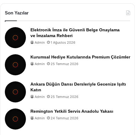
Son Yazılar
Elektronik İmza ile Güvenli Belge Onaylama
ve İmzalama Rehberi
Admin
1 Ağustos 2026
Kurumsal Hediye Kutularında Premium Çözümler
Admin
25 Temmuz 2026
Ankara Düğün Dansı Dersleriyle Gecenize Işıltı
Katın
Admin
25 Temmuz 2026
Remington Yetkili Servis Anadolu Yakası
Admin
24 Temmuz 2026