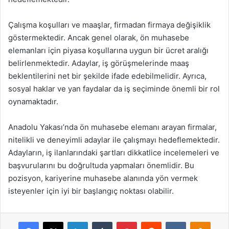
Çalışma koşulları ve maaşlar, firmadan firmaya değişiklik
göstermektedir. Ancak genel olarak, ön muhasebe
elemanları için piyasa koşullarına uygun bir ücret aralığı
belirlenmektedir. Adaylar, iş görüşmelerinde maaş
beklentilerini net bir şekilde ifade edebilmelidir. Ayrıca,
sosyal haklar ve yan faydalar da iş seçiminde önemli bir rol
oynamaktadır.
Anadolu Yakası’nda ön muhasebe elemanı arayan firmalar,
nitelikli ve deneyimli adaylar ile çalışmayı hedeflemektedir.
Adayların, iş ilanlarındaki şartları dikkatlice incelemeleri ve
başvurularını bu doğrultuda yapmaları önemlidir. Bu
pozisyon, kariyerine muhasebe alanında yön vermek
isteyenler için iyi bir başlangıç noktası olabilir.
Facebook
X
LinkedIn
Tumblr
Pinterest
Reddit
VKontakte
Odnok