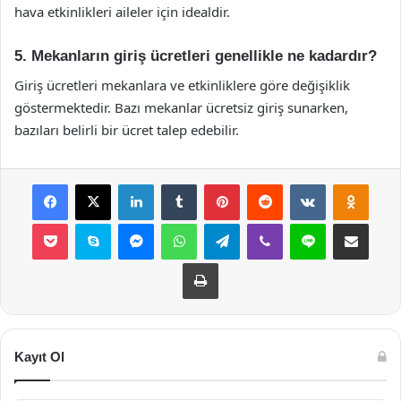
hava etkinlikleri aileler için idealdir.
5. Mekanların giriş ücretleri genellikle ne kadardır?
Giriş ücretleri mekanlara ve etkinliklere göre değişiklik
göstermektedir. Bazı mekanlar ücretsiz giriş sunarken,
bazıları belirli bir ücret talep edebilir.
Facebook
X
LinkedIn
Tumblr
Pinterest
Reddit
VKontakte
Odnok
Pocket
Skype
Messenger
WhatsApp
Telegram
Viber
Line
E-Posta ile payla
Yazdır
Kayıt Ol