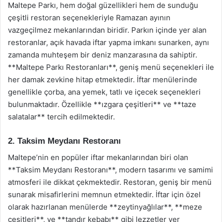
Maltepe Parkı, hem doğal güzellikleri hem de sunduğu
çeşitli restoran seçenekleriyle Ramazan ayının
vazgeçilmez mekanlarından biridir. Parkın içinde yer alan
restoranlar, açık havada iftar yapma imkanı sunarken, aynı
zamanda muhteşem bir deniz manzarasına da sahiptir.
**Maltepe Parkı Restoranları**, geniş menü seçenekleri ile
her damak zevkine hitap etmektedir. İftar menülerinde
genellikle çorba, ana yemek, tatlı ve içecek seçenekleri
bulunmaktadır. Özellikle **ızgara çeşitleri** ve **taze
salatalar** tercih edilmektedir.
2. Taksim Meydanı Restoranı
Maltepe’nin en popüler iftar mekanlarından biri olan
**Taksim Meydanı Restoranı**, modern tasarımı ve samimi
atmosferi ile dikkat çekmektedir. Restoran, geniş bir menü
sunarak misafirlerini memnun etmektedir. İftar için özel
olarak hazırlanan menülerde **zeytinyağlılar**, **meze
çeşitleri**, ve **tandır kebabı** gibi lezzetler yer