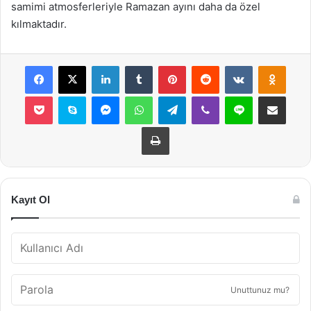
samimi atmosferleriyle Ramazan ayını daha da özel
kılmaktadır.
Facebook
X
LinkedIn
Tumblr
Pinterest
Reddit
VKontakte
Odnok
Pocket
Skype
Messenger
WhatsApp
Telegram
Viber
Line
E-Posta ile payla
Yazdır
Kayıt Ol
Unuttunuz mu?