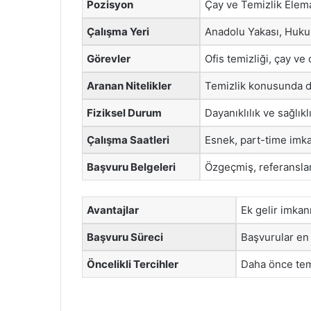
Pozisyon
Çay ve Temizlik Elem
Çalışma Yeri
Anadolu Yakası, Huk
Görevler
Ofis temizliği, çay ve
Aranan Nitelikler
Temizlik konusunda de
Fiziksel Durum
Dayanıklılık ve sağlıklı
Çalışma Saatleri
Esnek, part-time imk
Başvuru Belgeleri
Özgeçmiş, referansla
Avantajlar
Ek gelir imkan
Başvuru Süreci
Başvurular en 
Öncelikli Tercihler
Daha önce temi