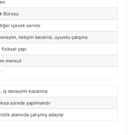
anı
uk Bürosu
 diğer içecek servisi
neyim, iletişim becerisi, uyumlu çalışma
 fiziksel yapı
anı mevcut
r
ı, iş deneyimi kazanma
kısa sürede yapılmalıdır
zlik alanında çalışmış adaylar