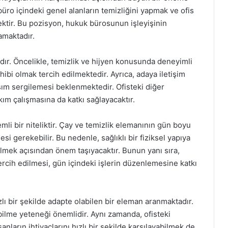
büro içindeki genel alanların temizliğini yapmak ve ofis
ektir. Bu pozisyon, hukuk bürosunun işleyişinin
amaktadır.
adır. Öncelikle, temizlik ve hijyen konusunda deneyimli
ahibi olmak tercih edilmektedir. Ayrıca, adaya iletişim
aşım sergilemesi beklenmektedir. Ofisteki diğer
takım çalışmasına da katkı sağlayacaktır.
emli bir niteliktir. Çay ve temizlik elemanının gün boyu
si gerekebilir. Bu nedenle, sağlıklı bir fiziksel yapıya
bilmek açısından önem taşıyacaktır. Bunun yanı sıra,
ercih edilmesi, gün içindeki işlerin düzenlemesine katkı
 bir şekilde adapte olabilen bir eleman aranmaktadır.
ebilme yeteneği önemlidir. Aynı zamanda, ofisteki
ların ihtiyaçlarını hızlı bir şekilde karşılayabilmek de