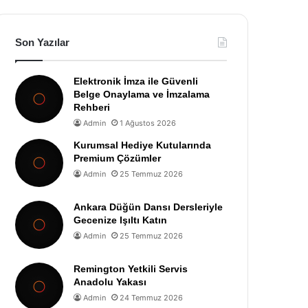
Son Yazılar
Elektronik İmza ile Güvenli
Belge Onaylama ve İmzalama
Rehberi
Admin
1 Ağustos 2026
Kurumsal Hediye Kutularında
Premium Çözümler
Admin
25 Temmuz 2026
Ankara Düğün Dansı Dersleriyle
Gecenize Işıltı Katın
Admin
25 Temmuz 2026
Remington Yetkili Servis
Anadolu Yakası
Admin
24 Temmuz 2026