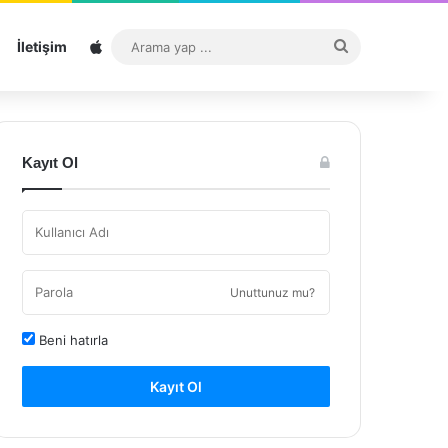
Sitemap
Arama
İletişim
yap
...
Kayıt Ol
Unuttunuz mu?
Beni hatırla
Kayıt Ol