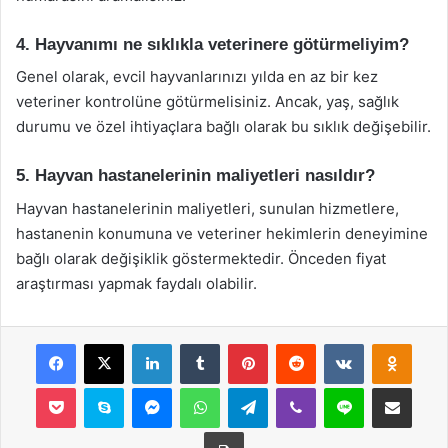
4. Hayvanımı ne sıklıkla veterinere götürmeliyim?
Genel olarak, evcil hayvanlarınızı yılda en az bir kez
veteriner kontrolüne götürmelisiniz. Ancak, yaş, sağlık
durumu ve özel ihtiyaçlara bağlı olarak bu sıklık değişebilir.
5. Hayvan hastanelerinin maliyetleri nasıldır?
Hayvan hastanelerinin maliyetleri, sunulan hizmetlere,
hastanenin konumuna ve veteriner hekimlerin deneyimine
bağlı olarak değişiklik göstermektedir. Önceden fiyat
araştırması yapmak faydalı olabilir.
Facebook
X
LinkedIn
Tumblr
Pinterest
Reddit
VKontakte
Odnok
Pocket
Skype
Messenger
WhatsApp
Telegram
Viber
Line
E-Posta ile payla
Yazdır