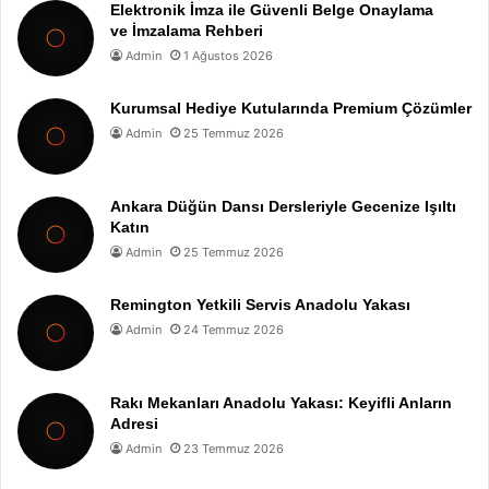
Elektronik İmza ile Güvenli Belge Onaylama
ve İmzalama Rehberi
Admin
1 Ağustos 2026
Kurumsal Hediye Kutularında Premium Çözümler
Admin
25 Temmuz 2026
Ankara Düğün Dansı Dersleriyle Gecenize Işıltı
Katın
Admin
25 Temmuz 2026
Remington Yetkili Servis Anadolu Yakası
Admin
24 Temmuz 2026
Rakı Mekanları Anadolu Yakası: Keyifli Anların
Adresi
Admin
23 Temmuz 2026