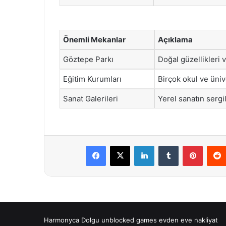
Önemli Mekanlar
Açıklama
Göztepe Parkı
Doğal güzellikleri v
Eğitim Kurumları
Birçok okul ve üniv
Sanat Galerileri
Yerel sanatın sergi
Facebook
X
LinkedIn
Tumblr
Pintere
Harmonyca Dolgu
unblocked games
evden eve nakliyat