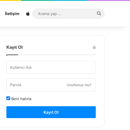
Sitemap
Arama
İletişim
yap
...
Kayıt Ol
Unuttunuz mu?
Beni hatırla
Kayıt Ol