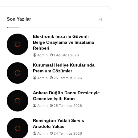
Son Yazılar
Elektronik İmza ile Güvenli
Belge Onaylama ve İmzalama
Rehberi
Admin
1 Ağustos 2026
Kurumsal Hediye Kutularında
Premium Çözümler
Admin
25 Temmuz 2026
Ankara Düğün Dansı Dersleriyle
Gecenize Işıltı Katın
Admin
25 Temmuz 2026
Remington Yetkili Servis
Anadolu Yakası
Admin
24 Temmuz 2026