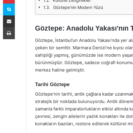
Kültürel Zenginlikler
Skype
Göztepe'nin Modern Yüzü
E-Posta ile paylaş
Göztepe: Anadolu Yakası’nın Ta
Yazdır
Göztepe, İstanbul’un Anadolu Yakası’nda yer ala
çeken bir semttir. Marmara Denizi’ne kıyısı ol
sahipliği yapmış, günümüzde ise modern yaşam
bürünmüştür. Göztepe, sadece coğrafi konumuyl
merkez haline gelmiştir.
Tarihi Göztepe
Göztepe’nin tarihi, antik çağlara kadar uzanm
stratejik bir noktada bulunuyordu. Antik dönemde
zamanla farklı imparatorlukların etkisi altınd
çevresi, zengin ailelerin yazlık konakları ile 
konakların bazıları, restore edilerek kültürel 