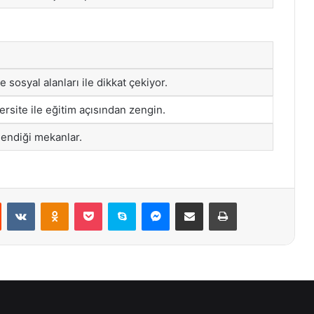
e sosyal alanları ile dikkat çekiyor.
ersite ile eğitim açısından zengin.
lendiği mekanlar.
st
Reddit
VKontakte
Odnoklassniki
Pocket
Skype
Messenger
E-Posta ile paylaş
Yazdır