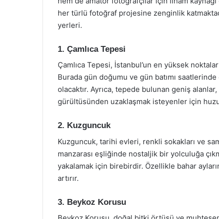
hem de amatör fotoğrafçılar için ilham kaynağı 
her türlü fotoğraf projesine zenginlik katmakt
yerleri.
1. Çamlıca Tepesi
Çamlıca Tepesi, İstanbul’un en yüksek noktalar
Burada gün doğumu ve gün batımı saatlerinde çek
olacaktır. Ayrıca, tepede bulunan geniş alanlar
gürültüsünden uzaklaşmak isteyenler için huzu
2. Kuzguncuk
Kuzguncuk, tarihi evleri, renkli sokakları ve sam
manzarası eşliğinde nostaljik bir yolculuğa çıkm
yakalamak için birebirdir. Özellikle bahar aylar
artırır.
3. Beykoz Korusu
Beykoz Korusu, doğal bitki örtüsü ve muhteşe