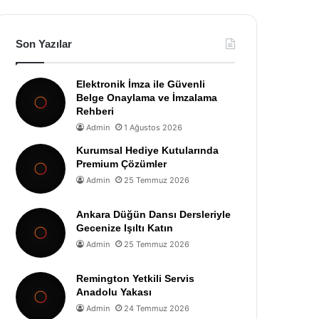
Son Yazılar
Elektronik İmza ile Güvenli
Belge Onaylama ve İmzalama
Rehberi
Admin
1 Ağustos 2026
Kurumsal Hediye Kutularında
Premium Çözümler
Admin
25 Temmuz 2026
Ankara Düğün Dansı Dersleriyle
Gecenize Işıltı Katın
Admin
25 Temmuz 2026
Remington Yetkili Servis
Anadolu Yakası
Admin
24 Temmuz 2026