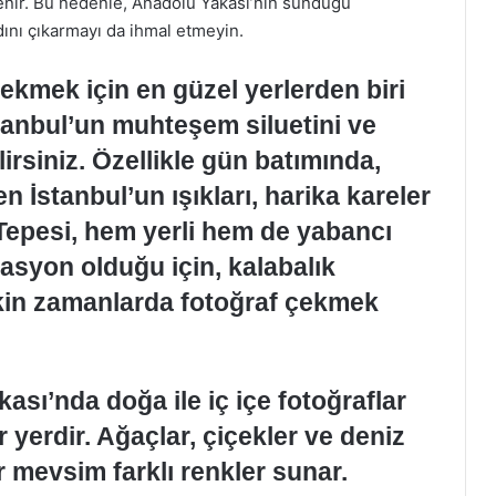
lenir. Bu nedenle, Anadolu Yakası’nın sunduğu
dını çıkarmayı da ihmal etmeyin.
ekmek için en güzel yerlerden biri
tanbul’un muhteşem siluetini ve
rsiniz. Özellikle gün batımında,
 İstanbul’un ışıkları, harika kareler
 Tepesi, hem yerli hem de yabancı
inasyon olduğu için, kalabalık
kin zamanlarda fotoğraf çekmek
sı’nda doğa ile iç içe fotoğraflar
r yerdir. Ağaçlar, çiçekler ve deniz
r mevsim farklı renkler sunar.