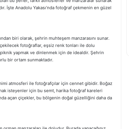
olan bu yerler, farklı atmosferler ve manzaralar sunarak
adır. İşte Anadolu Yakası’nda fotoğraf çekmenin en güzel
ından biri olarak, şehrin muhteşem manzarasını sunar.
ilecek fotoğraflar, eşsiz renk tonları ile dolu
, piknik yapmak ve dinlenmek için de idealdir. Şehrin
rlu bir ortam sunmaktadır.
imi atmosferi ile fotoğrafçılar için cennet gibidir. Boğaz
ak isteyenler için bu semt, harika fotoğraf kareleri
ında açan çiçekler, bu bölgenin doğal güzelliğini daha da
m orman manzaraları ile doludur. Burada yapacağınız