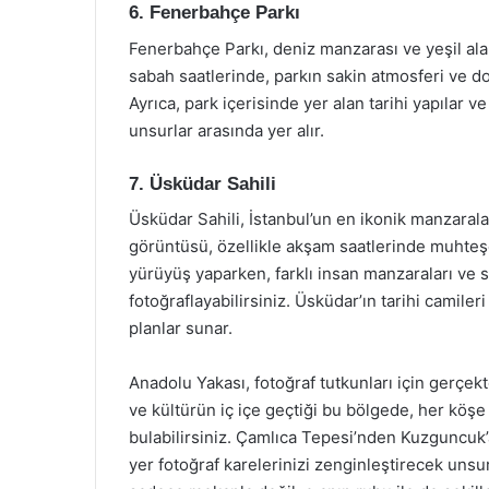
6. Fenerbahçe Parkı
Fenerbahçe Parkı, deniz manzarası ve yeşil alanl
sabah saatlerinde, parkın sakin atmosferi ve doğa
Ayrıca, park içerisinde yer alan tarihi yapılar v
unsurlar arasında yer alır.
7. Üsküdar Sahili
Üsküdar Sahili, İstanbul’un en ikonik manzaralar
görüntüsü, özellikle akşam saatlerinde muhteşe
yürüyüş yaparken, farklı insan manzaraları ve so
fotoğraflayabilirsiniz. Üsküdar’ın tarihi camileri
planlar sunar.
Anadolu Yakası, fotoğraf tutkunları için gerçek
ve kültürün iç içe geçtiği bu bölgede, her köşe
bulabilirsiniz. Çamlıca Tepesi’nden Kuzguncuk
yer fotoğraf karelerinizi zenginleştirecek unsur