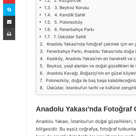
2. Kuzguncuk
Skype
3. Beykoz Korusu
4. Kandilli Sahili
E-Posta ile paylaş
5. Polonezköy
Yazdır
6. Fenerbahçe Parkı
7. Üsküdar Sahili
Anadolu Yakası'nda fotoğraf çekmek için en güzel yerlerden biri Çamlıca Tepesi'dir. Burada, İstanbul'un muhteşem siluetini ve boğaz manzarasını yakalayabilirsiniz. Özellikle gün batımında, gökyüzünün renkleriyle
Fenerbahçe Parkı, Anadolu Yakası'nda doğa ile iç içe fotoğraflar çekmek isteyenler için ideal bir yerdir. Ağaçlar, çiçekler ve deniz manzarası ile dolu bu park, her mevsim farklı renkl
Kadıköy, Anadolu Yakası'nın en hareketli ve canlı semtlerinden biridir. Burada, sokak sanatı ve renkli binalar sayesinde ilginç fotoğraflar çekebilirsiniz. Kadıköy Çarşısı, hareketli atmosfer
Beykoz, yeşil alanları ve doğal güzellikleri ile bilinen bir diğer harika fotoğraf çekim noktasıdır. Kuzey Ormanları'na yakınlığı sayesinde, doğanın en güzel halini yakalayabileceğiniz birçok alan su
Anadolu Kavağı, Boğaziçi'nin en güzel köylerinden biri olarak ön plana çıkmaktadır. Burada, tarihi yapılar, deniz manzarası ve doğal güzellikler bir araya gelir. Kavağın tepe noktasında bulunan Yoros Kales
Polonezköy, doğa ile baş başa kalabileceğiniz bir başka harika yerdir. Bu köy, yemyeşil ormanları ve doğal güzellikleri ile ünlüdür. Polonezköy Tabiat Parkı, kuş sesl
Üsküdar, İstanbul'un tarihi ve kültürel zenginliklerini barındıran bir semttir. Burada, Kız Kulesi, Çamlıca Camii gibi önemli yapıları fotoğraflayarak İstanbul'un tarihini yansıtabi
Anadolu Yakası’nda Fotoğraf 
Anadolu Yakası, İstanbul’un doğal güzellikleri, t
bölgesidir. Bu eşsiz coğrafya, fotoğraf tutkunla