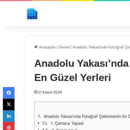
Anasayfa
/
Genel
/
Anadolu Yakası’nda Fotoğraf Çe
Anadolu Yakası’nda
En Güzel Yerleri
Facebook
21 Kasım 2024
X
LinkedIn
Anadolu Yakası'nda Fotoğraf Çekinmenin En Gü
Pinterest
1. Çamlıca Tepesi