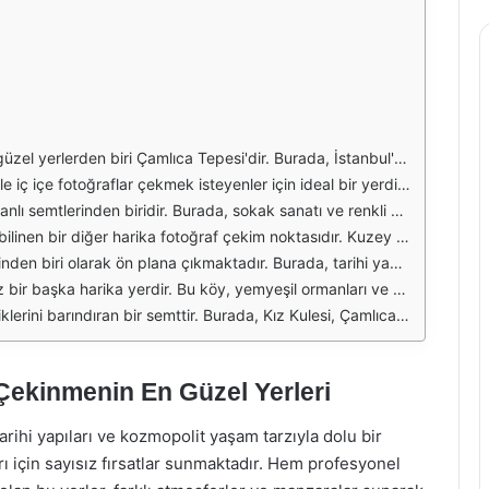
 birleşen İstanbul'un ışıkları, harika kareler elde etmenizi sağlar. Çamlıca Tepesi, hem yerli hem de yabancı turistler için popüler bir destinasyon olduğu için, kalabalık saatlerden kaçınarak daha sakin zamanlarda fotoğraf çekmek daha iyi sonuçlar verebilir.
er sunar. Özellikle bahar aylarında açan çiçekler, fotoğraf karelerinizi renklendirecek unsurlar arasında yer alır. Ayrıca, parkın içinde bulunan yürüyüş yolları ve gölet de güzel kompozisyonlar oluşturmanıza yardımcı olacaktır.
i ve farklı dükkanlarıyla dikkat çekerken, Moda Sahili'nde deniz ile birlikte muhteşem manzaralar yakalayabilirsiniz. Özellikle akşam saatlerinde, güneşin batışı ile birlikte Kadıköy'ün renkli ışıkları harika bir arka plan oluşturur.
nmaktadır. Aynı zamanda, Beykoz Korusu'nda yer alan göletler ve yürüyüş yolları, fotoğraf makinenizle keşfetmeniz gereken yerler arasında. Özellikle sonbahar aylarında yaprakların renk değiştirmesi, büyüleyici kareler elde etmenizi sağlayacaktır.
i, hem tarihi bir mekan hem de eşsiz bir manzara sunar. Buradan çekilen fotoğraflar, hem yerel halkın hem de turistlerin ilgisini çekecek özelliklere sahiptir. Özellikle yaz aylarında deniz ve doğanın birleşimi, muhteşem kareler elde etmenizi sağlar.
eri eşliğinde yürüyüş yaparken fotoğraf çekmek için ideal bir ortam sunar. Güneşin doğuşu ya da batışı sırasında, ormanlık alanda çekilen fotoğraflar, doğanın huzurunu yansıtan harika kareler oluşturur.
lirsiniz. Üsküdar Sahili, özellikle akşam saatlerinde, Kız Kulesi'nin arka planda yer aldığı muhteşem manzara ile dolup taşar. Ayrıca, sahil boyunca yer alan çiçekler ve ağaçlar, fotoğraflarınıza doğal bir dokunuş katacaktır.
Çekinmenin En Güzel Yerleri
arihi yapıları ve kozmopolit yaşam tarzıyla dolu bir
rı için sayısız fırsatlar sunmaktadır. Hem profesyonel