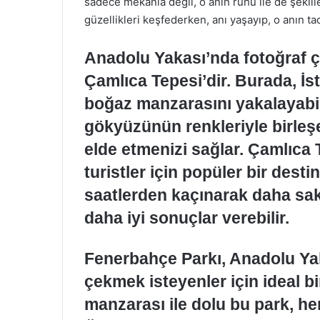
sadece mekanla değil, o anın ruhu ile de şekil
güzellikleri keşfederken, anı yaşayıp, o anın ta
Anadolu Yakası’nda fotoğraf ç
Çamlıca Tepesi’dir. Burada, İs
boğaz manzarasını yakalayabili
gökyüzünün renkleriyle birleşen
elde etmenizi sağlar. Çamlıca
turistler için popüler bir dest
saatlerden kaçınarak daha sa
daha iyi sonuçlar verebilir.
Fenerbahçe Parkı, Anadolu Yaka
çekmek isteyenler için ideal bi
manzarası ile dolu bu park, he