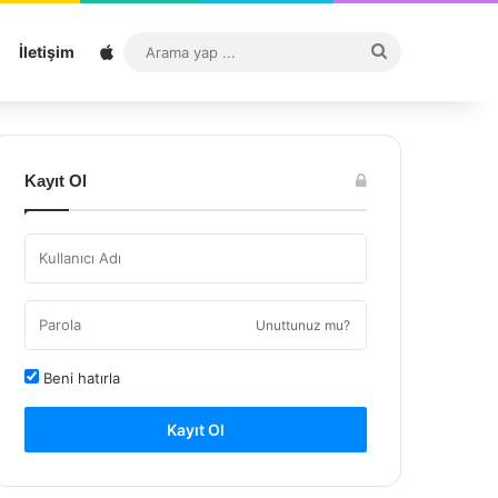
Sitemap
Arama
İletişim
yap
...
Kayıt Ol
Unuttunuz mu?
Beni hatırla
Kayıt Ol