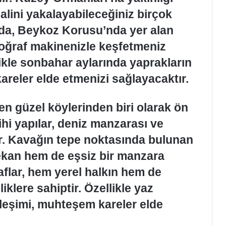
lini yakalayabileceğiniz birçok
da, Beykoz Korusu’nda yer alan
otoğraf makinenizle keşfetmeniz
ikle sonbahar aylarında yaprakların
kareler elde etmenizi sağlayacaktır.
n güzel köylerinden biri olarak ön
ihi yapılar, deniz manzarası ve
lir. Kavağın tepe noktasında bulunan
mekan hem de eşsiz bir manzara
aflar, hem yerel halkın hem de
liklere sahiptir. Özellikle yaz
rleşimi, muhteşem kareler elde