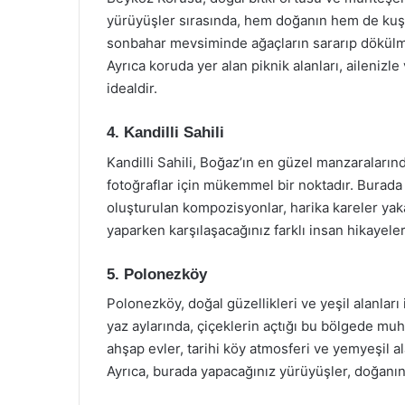
yürüyüşler sırasında, hem doğanın hem de kuşları
sonbahar mevsiminde ağaçların sararıp dökülmes
Ayrıca koruda yer alan piknik alanları, ailenizl
idealdir.
4. Kandilli Sahili
Kandilli Sahili, Boğaz’ın en güzel manzaraların
fotoğraflar için mükemmel bir noktadır. Burada b
oluşturulan kompozisyonlar, harika kareler yak
yaparken karşılaşacağınız farklı insan hikayeleri
5. Polonezköy
Polonezköy, doğal güzellikleri ve yeşil alanları i
yaz aylarında, çiçeklerin açtığı bu bölgede mu
ahşap evler, tarihi köy atmosferi ve yemyeşil ala
Ayrıca, burada yapacağınız yürüyüşler, doğanın 