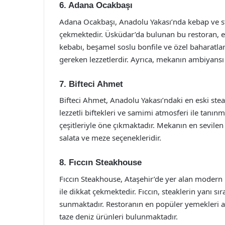
6. Adana Ocakbaşı
Adana Ocakbaşı, Anadolu Yakası’nda kebap ve s
çekmektedir. Üsküdar’da bulunan bu restoran, et
kebabı, beşamel soslu bonfile ve özel baharatla
gereken lezzetlerdir. Ayrıca, mekanın ambiyansı 
7. Bifteci Ahmet
Bifteci Ahmet, Anadolu Yakası’ndaki en eski ste
lezzetli biftekleri ve samimi atmosferi ile tanınm
çeşitleriyle öne çıkmaktadır. Mekanın en sevilen
salata ve meze seçenekleridir.
8. Fıccın Steakhouse
Fıccın Steakhouse, Ataşehir’de yer alan modern b
ile dikkat çekmektedir. Fıccın, steaklerin yanı sı
sunmaktadır. Restoranın en popüler yemekleri ar
taze deniz ürünleri bulunmaktadır.