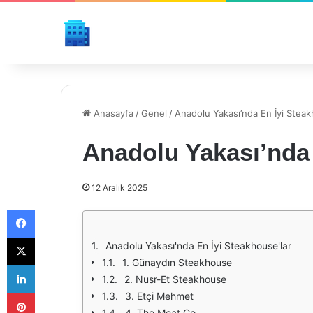
Anasayfa
/
Genel
/
Anadolu Yakası’nda En İyi Steak
Anadolu Yakası’nda 
12 Aralık 2025
Facebook
X
Anadolu Yakası'nda En İyi Steakhouse'lar
1. Günaydın Steakhouse
LinkedIn
2. Nusr-Et Steakhouse
Pinterest
3. Etçi Mehmet
4. The Meat Co.