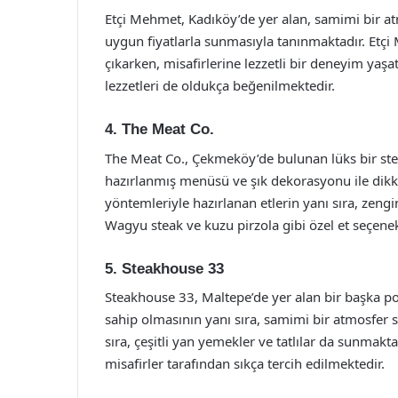
Etçi Mehmet, Kadıköy’de yer alan, samimi bir atm
uygun fiyatlarla sunmasıyla tanınmaktadır. Etçi M
çıkarken, misafirlerine lezzetli bir deneyim yaşa
lezzetleri de oldukça beğenilmektedir.
4. The Meat Co.
The Meat Co., Çekmeköy’de bulunan lüks bir stea
hazırlanmış menüsü ve şık dekorasyonu ile dikka
yöntemleriyle hazırlanan etlerin yanı sıra, zen
Wagyu steak ve kuzu pirzola gibi özel et seçenek
5. Steakhouse 33
Steakhouse 33, Maltepe’de yer alan bir başka p
sahip olmasının yanı sıra, samimi bir atmosfer s
sıra, çeşitli yan yemekler ve tatlılar da sunmaktad
misafirler tarafından sıkça tercih edilmektedir.