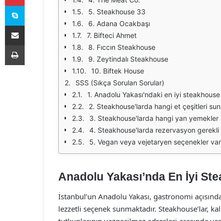
Skype
5. Steakhouse 33
6. Adana Ocakbaşı
E-Posta ile paylaş
7. Bifteci Ahmet
Yazdır
8. Fıccın Steakhouse
9. Zeytindalı Steakhouse
10. Biftek House
SSS (Sıkça Sorulan Sorular)
1. Anadolu Yakası'ndaki en iyi steakhouse
2. Steakhouse'larda hangi et çeşitleri su
3. Steakhouse'larda hangi yan yemekler
4. Steakhouse'larda rezervasyon gerekli 
5. Vegan veya vejetaryen seçenekler var
Anadolu Yakası’nda En İyi Ste
İstanbul’un Anadolu Yakası, gastronomi açısından
lezzetli seçenek sunmaktadır. Steakhouse’lar, kali
tutkunlarının vazgeçilmez adresleri arasında ye