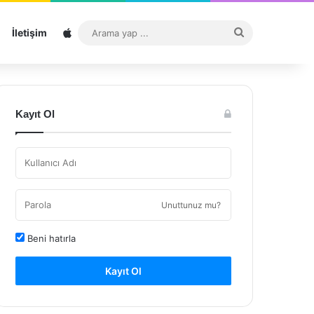
Sitemap
Arama
İletişim
yap
...
Kayıt Ol
Unuttunuz mu?
Beni hatırla
Kayıt Ol