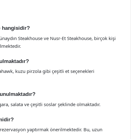
 hangisidir?
Günaydın Steakhouse ve Nusr-Et Steakhouse, birçok kişi
ilmektedir.
nulmaktadır?
hawk, kuzu pirzola gibi çeşitli et seçenekleri
sunulmaktadır?
ara, salata ve çeşitli soslar şeklinde olmaktadır.
midir?
 rezervasyon yaptırmak önerilmektedir. Bu, uzun