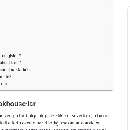
 hangisidir?
nulmaktadır?
 sunulmaktadır?
midir?
 mı?
akhouse’lar
 zengin bir bölge olup, özellikle et severler için birçok
teli etlerin özenle hazırlandığı mekanlar olarak, et
r almaktadır. Bu makalede, Anadolu Yakası’ndaki en iyi