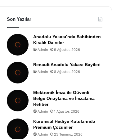
Son Yazılar
Anadolu Yakası’nda Sahibinden
Kiralık Daireler
Admin
9 Ağustos 2026
Renault Anadolu Yakası Bayileri
Admin
8 Ağustos 2026
Elektronik İmza ile Güvenli
Belge Onaylama ve İmzalama
Rehberi
Admin
1 Ağustos 2026
Kurumsal Hediye Kutularında
Premium Çözümler
Admin
25 Temmuz 2026