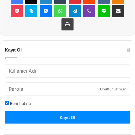
Pocket
Skype
Messenger
WhatsApp
Telegram
Viber
Line
E-Posta ile payla
Yazdır
Kayıt Ol
Unuttunuz mu?
Beni hatırla
Kayıt Ol