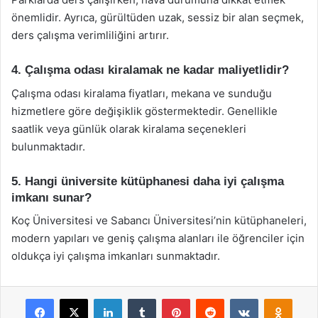
önemlidir. Ayrıca, gürültüden uzak, sessiz bir alan seçmek,
ders çalışma verimliliğini artırır.
4. Çalışma odası kiralamak ne kadar maliyetlidir?
Çalışma odası kiralama fiyatları, mekana ve sunduğu
hizmetlere göre değişiklik göstermektedir. Genellikle
saatlik veya günlük olarak kiralama seçenekleri
bulunmaktadır.
5. Hangi üniversite kütüphanesi daha iyi çalışma
imkanı sunar?
Koç Üniversitesi ve Sabancı Üniversitesi’nin kütüphaneleri,
modern yapıları ve geniş çalışma alanları ile öğrenciler için
oldukça iyi çalışma imkanları sunmaktadır.
Facebook
X
LinkedIn
Tumblr
Pinterest
Reddit
VKontakte
Odnok