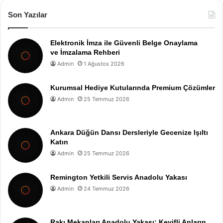
Son Yazılar
Elektronik İmza ile Güvenli Belge Onaylama
ve İmzalama Rehberi
Admin
1 Ağustos 2026
Kurumsal Hediye Kutularında Premium Çözümler
Admin
25 Temmuz 2026
Ankara Düğün Dansı Dersleriyle Gecenize Işıltı
Katın
Admin
25 Temmuz 2026
Remington Yetkili Servis Anadolu Yakası
Admin
24 Temmuz 2026
Rakı Mekanları Anadolu Yakası: Keyifli Anların