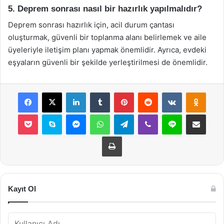
5. Deprem sonrası nasıl bir hazırlık yapılmalıdır?
Deprem sonrası hazırlık için, acil durum çantası
oluşturmak, güvenli bir toplanma alanı belirlemek ve aile
üyeleriyle iletişim planı yapmak önemlidir. Ayrıca, evdeki
eşyaların güvenli bir şekilde yerleştirilmesi de önemlidir.
Facebook
X
LinkedIn
Tumblr
Pinterest
Reddit
VKontakte
Odnok
Pocket
Skype
Messenger
WhatsApp
Telegram
Viber
Line
E-Posta ile payla
Yazdır
Kayıt Ol