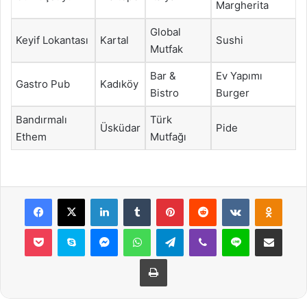
Margherita
Global
Keyif Lokantası
Kartal
Sushi
Mutfak
Bar &
Ev Yapımı
Gastro Pub
Kadıköy
Bistro
Burger
Bandırmalı
Türk
Üsküdar
Pide
Ethem
Mutfağı
Facebook
X
LinkedIn
Tumblr
Pinterest
Reddit
VKontakte
Odnok
Pocket
Skype
Messenger
WhatsApp
Telegram
Viber
Line
E-Posta ile payla
Yazdır