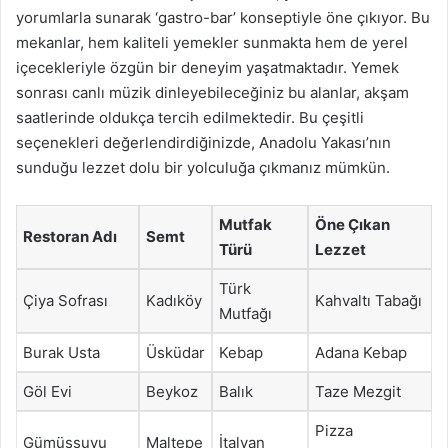
yorumlarla sunarak ‘gastro-bar’ konseptiyle öne çıkıyor. Bu
mekanlar, hem kaliteli yemekler sunmakta hem de yerel
içecekleriyle özgün bir deneyim yaşatmaktadır. Yemek
sonrası canlı müzik dinleyebileceğiniz bu alanlar, akşam
saatlerinde oldukça tercih edilmektedir. Bu çeşitli
seçenekleri değerlendirdiğinizde, Anadolu Yakası’nın
sunduğu lezzet dolu bir yolculuğa çıkmanız mümkün.
Mutfak
Öne Çıkan
Restoran Adı
Semt
Türü
Lezzet
Türk
Çiya Sofrası
Kadıköy
Kahvaltı Tabağı
Mutfağı
Burak Usta
Üsküdar
Kebap
Adana Kebap
Göl Evi
Beykoz
Balık
Taze Mezgit
Pizza
Gümüşsuyu
Maltepe
İtalyan