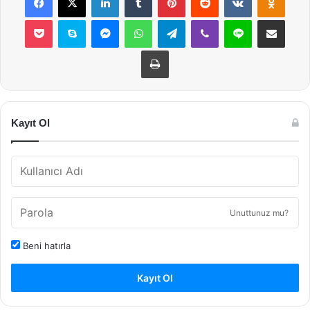
Pocket
Skype
Messenger
WhatsApp
Telegram
Viber
Line
E-Posta ile payla
Yazdır
Kayıt Ol
Unuttunuz mu?
Beni hatırla
Kayıt Ol