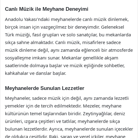
Canlı Müzik ile Meyhane Deneyimi
Anadolu Yakası’ndaki meyhanelerde canlı müzik dinlemek,
birçok insan için vazgeçilmez bir deneyimdir. Geleneksel
Türk müziği, fasıl grupları ve solo sanatçılar, bu mekanlarda
sıkça sahne almaktadır. Canlı müzik, misafirlere sadece
müzik dinleme değil, aynı zamanda eğlenceli bir atmosferde
sosyalleşme imkanı sunar. Mekanlar genellikle akşam
saatlerinde dolmaya başlar ve müzik eşliğinde sohbetler,
kahkahalar ve danslar başlar.
Meyhanelerde Sunulan Lezzetler
Meyhaneler, sadece müzik için değil, aynı zamanda lezzetli
yemekler için de tercih edilmektedir. Mezeler, meyhane
kültürünün temel taşlarından biridir. Zeytinyağlılar, deniz
ürünleri, ızgara çeşitleri ve tatlılar, meyhanelerde sıkça
bulunan lezzetlerdir. Ayrıca, meyhanelerde sunulan içecekler
de oldukça çeşitlidir. Raki, şarap ve yerel içkiler, meyhane