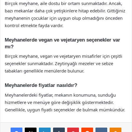
Birçok meyhane, aile dostu bir ortam sunmaktadır. Ancak,
bazı mekanlar daha çok yetişkinlere hitap edebilir. Gittiğiniz
meyhanenin çocuklar için uygun olup olmadığını önceden
kontrol etmekte fayda vardır.
Meyhanelerde vegan ve vejetaryen seçenekler var
mı?
Birçok meyhane, vegan ve vejetaryen misafirler için çeşitli
seçenekler sunmaktadır. Zeytinyağlı mezeler ve sebze
tabakları genellikle menülerde bulunur.
Meyhanelerde fiyatlar nasıldır?
Meyhanelerdeki fiyatlar, mekanın konumuna, sunduğu
hizmetlere ve menüye göre değişiklik göstermektedir.
Genellikle, uygun fiyatlı seçenekler de bulmak mümkündür.
Facebook
X
LinkedIn
Tumblr
Pinterest
Reddit
VKontakte
Odnok