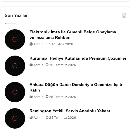
Son Yazılar
Elektronik İmza ile Güvenli Belge Onaylama
ve İmzalama Rehberi
Admin
1 Ağustos 2026
Kurumsal Hediye Kutularında Premium Çözümler
Admin
25 Temmuz 2026
Ankara Düğün Dansı Dersleriyle Gecenize Işıltı
Katın
Admin
25 Temmuz 2026
Remington Yetkili Servis Anadolu Yakası
Admin
24 Temmuz 2026