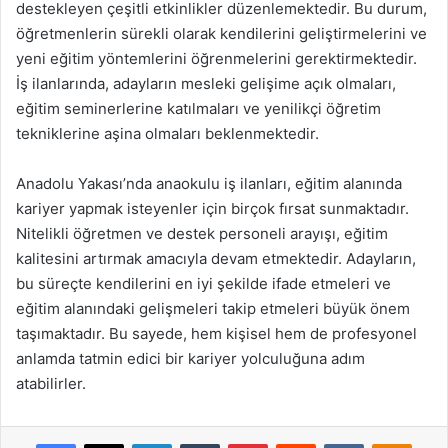
destekleyen çeşitli etkinlikler düzenlemektedir. Bu durum,
öğretmenlerin sürekli olarak kendilerini geliştirmelerini ve
yeni eğitim yöntemlerini öğrenmelerini gerektirmektedir.
İş ilanlarında, adayların mesleki gelişime açık olmaları,
eğitim seminerlerine katılmaları ve yenilikçi öğretim
tekniklerine aşina olmaları beklenmektedir.
Anadolu Yakası’nda anaokulu iş ilanları, eğitim alanında
kariyer yapmak isteyenler için birçok fırsat sunmaktadır.
Nitelikli öğretmen ve destek personeli arayışı, eğitim
kalitesini artırmak amacıyla devam etmektedir. Adayların,
bu süreçte kendilerini en iyi şekilde ifade etmeleri ve
eğitim alanındaki gelişmeleri takip etmeleri büyük önem
taşımaktadır. Bu sayede, hem kişisel hem de profesyonel
anlamda tatmin edici bir kariyer yolculuğuna adım
atabilirler.
Facebook
X
LinkedIn
Tumblr
Pinterest
Reddit
VKontakte
Odnok