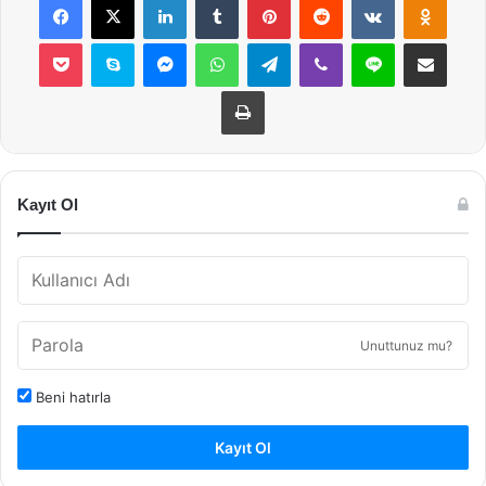
Pocket
Skype
Messenger
WhatsApp
Telegram
Viber
Line
E-Posta ile payla
Yazdır
Kayıt Ol
Unuttunuz mu?
Beni hatırla
Kayıt Ol