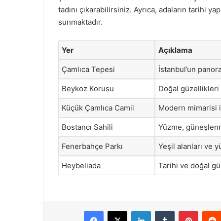
tadını çıkarabilirsiniz. Ayrıca, adaların tarihi yap
sunmaktadır.
Yer
Açıklama
Çamlıca Tepesi
İstanbul’un panor
Beykoz Korusu
Doğal güzellikleri 
Küçük Çamlıca Camii
Modern mimarisi i
Bostancı Sahili
Yüzme, güneşlenme
Fenerbahçe Parkı
Yeşil alanları ve y
Heybeliada
Tarihi ve doğal güz
Facebook
X
LinkedIn
Tumblr
Pintere