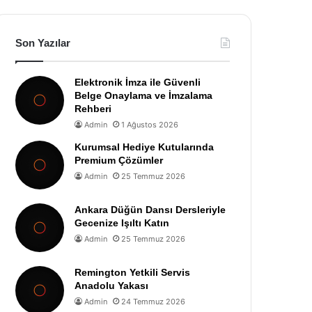
Son Yazılar
Elektronik İmza ile Güvenli
Belge Onaylama ve İmzalama
Rehberi
Admin
1 Ağustos 2026
Kurumsal Hediye Kutularında
Premium Çözümler
Admin
25 Temmuz 2026
Ankara Düğün Dansı Dersleriyle
Gecenize Işıltı Katın
Admin
25 Temmuz 2026
Remington Yetkili Servis
Anadolu Yakası
Admin
24 Temmuz 2026