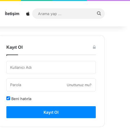
Sitemap
Arama
İletişim
yap
...
Kayıt Ol
Unuttunuz mu?
Beni hatırla
Kayıt Ol