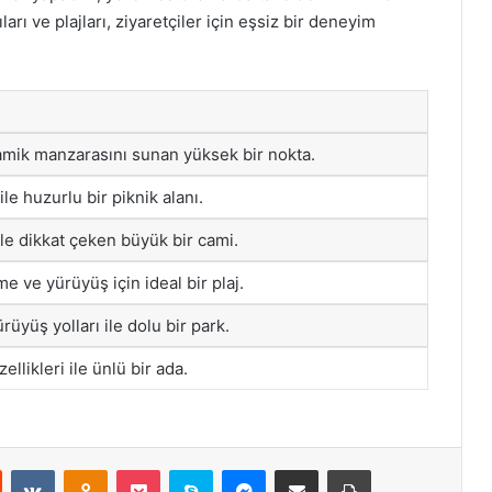
ıları ve plajları, ziyaretçiler için eşsiz bir deneyim
amik manzarasını sunan yüksek bir nokta.
ile huzurlu bir piknik alanı.
le dikkat çeken büyük bir cami.
 ve yürüyüş için ideal bir plaj.
ürüyüş yolları ile dolu bir park.
ellikleri ile ünlü bir ada.
st
Reddit
VKontakte
Odnoklassniki
Pocket
Skype
Messenger
E-Posta ile paylaş
Yazdır