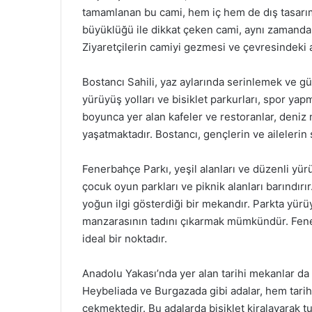
tamamlanan bu cami, hem iç hem de dış tasarımı
büyüklüğü ile dikkat çeken cami, aynı zamanda di
Ziyaretçilerin camiyi gezmesi ve çevresindeki a
Bostancı Sahili, yaz aylarında serinlemek ve g
yürüyüş yolları ve bisiklet parkurları, spor yapm
boyunca yer alan kafeler ve restoranlar, deniz
yaşatmaktadır. Bostancı, gençlerin ve ailelerin sı
Fenerbahçe Parkı, yeşil alanları ve düzenli yürüyü
çocuk oyun parkları ve piknik alanları barındırır
yoğun ilgi gösterdiği bir mekandır. Parkta yürü
manzarasının tadını çıkarmak mümkündür. Fener
ideal bir noktadır.
Anadolu Yakası’nda yer alan tarihi mekanlar da 
Heybeliada ve Burgazada gibi adalar, hem tarihi 
çekmektedir. Bu adalarda bisiklet kiralayarak tu