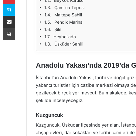
Beykoz Korusu
Skype
Çamlıca Tepesi
Maltepe Sahili
E-Posta ile paylaş
Pendik Marina
Yazdır
Şile
Heybeliada
Üsküdar Sahili
Anadolu Yakası’nda 2019’da G
İstanbul’un Anadolu Yakası, tarihi ve doğal güz
yabancı turistler için cazibe merkezi olmaya de
gezilecek birçok yer mevcut. Bu makalede, keş
şekilde inceleyeceğiz.
Kuzguncuk
Kuzguncuk, Üsküdar ilçesinde yer alan, İstanbul
ahşap evleri, dar sokakları ve tarihi camileri il