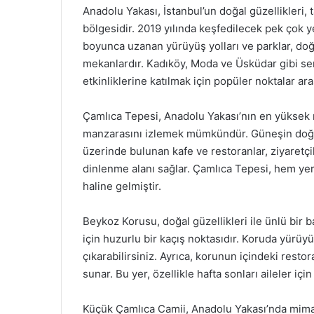
Anadolu Yakası, İstanbul’un doğal güzellikleri, t
bölgesidir. 2019 yılında keşfedilecek pek çok y
boyunca uzanan yürüyüş yolları ve parklar, doğa
mekanlardır. Kadıköy, Moda ve Üsküdar gibi se
etkinliklerine katılmak için popüler noktalar ara
Çamlıca Tepesi, Anadolu Yakası’nın en yüksek 
manzarasını izlemek mümkündür. Güneşin doğuşu 
üzerinde bulunan kafe ve restoranlar, ziyaretçi
dinlenme alanı sağlar. Çamlıca Tepesi, hem yerl
haline gelmiştir.
Beykoz Korusu, doğal güzellikleri ile ünlü bir
için huzurlu bir kaçış noktasıdır. Koruda yürüyü
çıkarabilirsiniz. Ayrıca, korunun içindeki rest
sunar. Bu yer, özellikle hafta sonları aileler içi
Küçük Çamlıca Camii, Anadolu Yakası’nda mimari