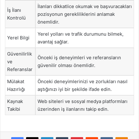
İlanları dikkatlice okumak ve başvuracakları
İş İlanı
pozisyonun gerekliliklerini anlamak
Kontrolü
önemlidir.
Yerel yolları ve trafik durumunu bilmek,
Yerel Bilgi
avantaj sağlar.
Güvenilirlik
Önceki iş deneyimleri ve referansların
ve
güvenilir olması önemlidir.
Referanslar
Mülakat
Önceki deneyimlerinizi ve zorlukları nasıl
Hazırlığı
aştığınızı iyi bir şekilde ifade edin.
Kaynak
Web siteleri ve sosyal medya platformları
Takibi
üzerinden iş ilanlarını takip edin.
Facebook
X
LinkedIn
Tumblr
Pinterest
Reddit
VKontakte
Odnok