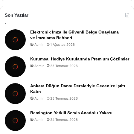
Son Yazılar
Elektronik İmza ile Güvenli Belge Onaylama
ve İmzalama Rehberi
Admin
1 Ağustos 2026
Kurumsal Hediye Kutularında Premium Çözümler
Admin
25 Temmuz 2026
Ankara Düğün Dansı Dersleriyle Gecenize Işıltı
Katın
Admin
25 Temmuz 2026
Remington Yetkili Servis Anadolu Yakası
Admin
24 Temmuz 2026