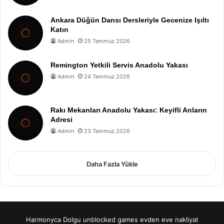
Ankara Düğün Dansı Dersleriyle Gecenize Işıltı
Katın
Admin
25 Temmuz 2026
Remington Yetkili Servis Anadolu Yakası
Admin
24 Temmuz 2026
Rakı Mekanları Anadolu Yakası: Keyifli Anların
Adresi
Admin
23 Temmuz 2026
Daha Fazla Yükle
Harmonyca Dolgu
unblocked games
evden eve nakliyat