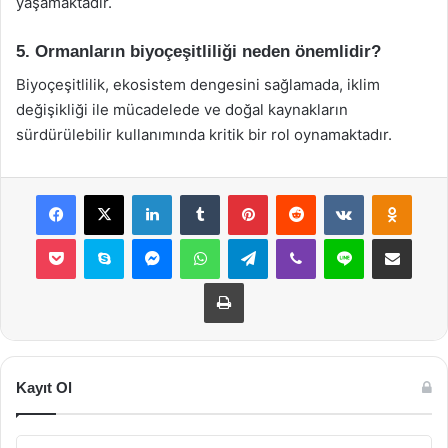
yaşamaktadır.
5. Ormanların biyoçeşitliliği neden önemlidir?
Biyoçeşitlilik, ekosistem dengesini sağlamada, iklim
değişikliği ile mücadelede ve doğal kaynakların
sürdürülebilir kullanımında kritik bir rol oynamaktadır.
Facebook
X
LinkedIn
Tumblr
Pinterest
Reddit
VKontakte
Odnok
Pocket
Skype
Messenger
WhatsApp
Telegram
Viber
Line
E-Posta ile payla
Yazdır
Kayıt Ol