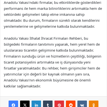
Anadolu Yakası’ndaki firmalar, bu etkinliklerde gösterdikleri
performans ile hem marka bilinirliklerini artırmakta hem de
sektördeki gelişmeleri takip etme imkanına sahip
olmaktadır. Bu durum, firmaların sürekli olarak kendilerini
yenilemelerine ve gelişmelerine katkıda bulunmaktadır.
Anadolu Yakası İthalat İhracat Firmaları Rehberi, bu
bölgedeki firmaların tanıtımını yaparak, hem yerel hem de
uluslararası ticaretin gelişimine katkıda bulunmaktadır.
Firmaların sunduğu ürün ve hizmetlerin çeşitliliği, bölgenin
ticaret potansiyelini artırmakta ve iş dünyasında yeni
fırsatlar yaratmaktadır. Bu rehber, hem girişimciler hem de
yatırımcılar için değerli bir kaynak olmanın yanı sıra,
Anadolu Yakası’nın ekonomik büyümesine de önemli
katkılar sağlamaktadır.
Facebook
X
LinkedIn
Tumblr
Pinterest
Reddit
VKontakte
Odnok