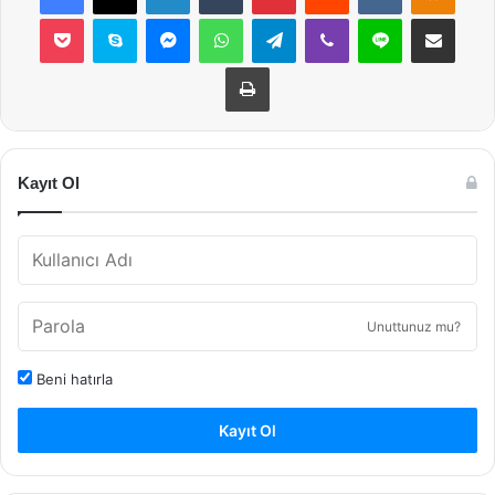
Pocket
Skype
Messenger
WhatsApp
Telegram
Viber
Line
E-Posta ile payla
Yazdır
Kayıt Ol
Unuttunuz mu?
Beni hatırla
Kayıt Ol